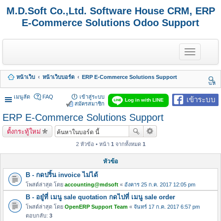
M.D.Soft Co.,Ltd. Software House CRM, ERP
E-Commerce Solutions Odoo Support
T
o
g
g
หน้าเว็บ
หน้าเว็บบอร์ด
ERP E-Commerce Solutions Support
l
นห
e
า
n
เมนูลัด
FAQ
เข้าสู่ระบบ
เข้าระบบ
Log in with LINE
a
สมัครสมาชิก
v
ERP E-Commerce Solutions Support
i
g
ตั้งกระทู้ใหม่
a
t
2 หัวข้อ • หน้า
1
จากทั้งหมด
1
i
o
หัวข้อ
n
B - กดปริ้น invoice ไม่ได้
โพสต์ล่าสุด โดย
accounting@mdsoft
«
อังคาร 25 ก.ค. 2017 12:05 pm
B - อยู๋ที่ เมนู sale quotation กดไปที่ เมนู sale order
โพสต์ล่าสุด โดย
OpenERP Support Team
«
จันทร์ 17 ก.ค. 2017 6:57 pm
ตอบกลับ:
3