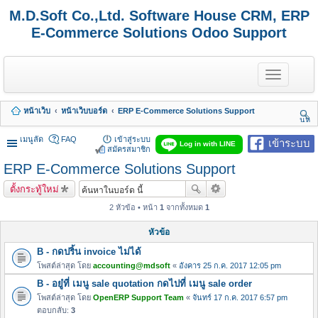
M.D.Soft Co.,Ltd. Software House CRM, ERP
E-Commerce Solutions Odoo Support
T
o
g
g
หน้าเว็บ
หน้าเว็บบอร์ด
ERP E-Commerce Solutions Support
l
นห
e
า
n
เมนูลัด
FAQ
เข้าสู่ระบบ
เข้าระบบ
Log in with LINE
a
สมัครสมาชิก
v
ERP E-Commerce Solutions Support
i
g
ตั้งกระทู้ใหม่
a
t
2 หัวข้อ • หน้า
1
จากทั้งหมด
1
i
o
หัวข้อ
n
B - กดปริ้น invoice ไม่ได้
โพสต์ล่าสุด โดย
accounting@mdsoft
«
อังคาร 25 ก.ค. 2017 12:05 pm
B - อยู๋ที่ เมนู sale quotation กดไปที่ เมนู sale order
โพสต์ล่าสุด โดย
OpenERP Support Team
«
จันทร์ 17 ก.ค. 2017 6:57 pm
ตอบกลับ:
3