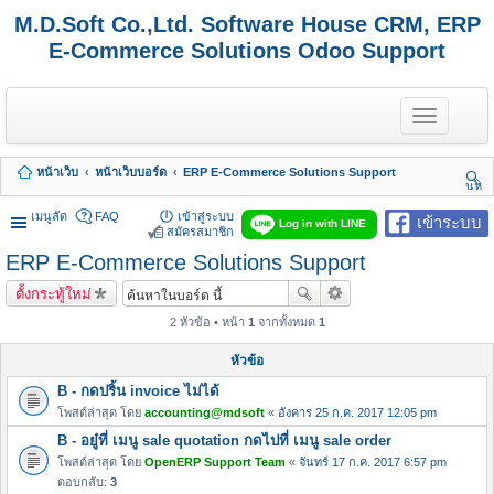
M.D.Soft Co.,Ltd. Software House CRM, ERP
E-Commerce Solutions Odoo Support
T
o
g
g
หน้าเว็บ
หน้าเว็บบอร์ด
ERP E-Commerce Solutions Support
l
นห
e
า
n
เมนูลัด
FAQ
เข้าสู่ระบบ
เข้าระบบ
Log in with LINE
a
สมัครสมาชิก
v
ERP E-Commerce Solutions Support
i
g
ตั้งกระทู้ใหม่
a
t
2 หัวข้อ • หน้า
1
จากทั้งหมด
1
i
o
หัวข้อ
n
B - กดปริ้น invoice ไม่ได้
โพสต์ล่าสุด โดย
accounting@mdsoft
«
อังคาร 25 ก.ค. 2017 12:05 pm
B - อยู๋ที่ เมนู sale quotation กดไปที่ เมนู sale order
โพสต์ล่าสุด โดย
OpenERP Support Team
«
จันทร์ 17 ก.ค. 2017 6:57 pm
ตอบกลับ:
3