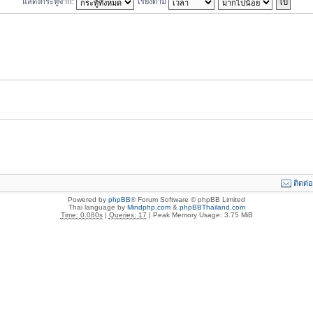
แสดงกระทู้จาก:
เรียงตาม
ติดต่
Powered by
phpBB
® Forum Software © phpBB Limited
Thai language by
Mindphp.com
&
phpBBThailand.com
Time: 0.080s
|
Queries: 17
| Peak Memory Usage: 3.75 MiB