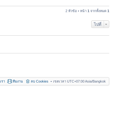
า
ค
ม
ว
2 หัวข้อ • หน้า
1
จากทั้งหมด
1
ล่
า
า
ม
สุ
ไปที่
ล่
ด
า
สุ
ด
อเรา
ทีมงาน
ลบ Cookies
เขตเวลา UTC+07:00 Asia/Bangkok