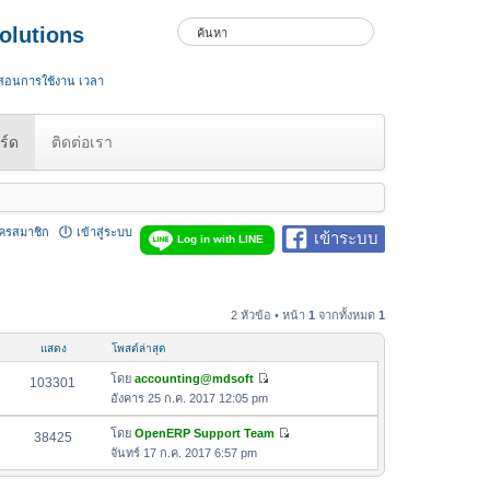
olutions
 สอนการใช้งาน เวลา
ร์ด
ติดต่อเรา
ัครสมาชิก
เข้าสู่ระบบ
เข้าระบบ
Log in with LINE
2 หัวข้อ • หน้า
1
จากทั้งหมด
1
แสดง
โพสต์ล่าสุด
โดย
accounting@mdsoft
103301
ดู
อังคาร 25 ก.ค. 2017 12:05 pm
ข้
อ
โดย
OpenERP Support Team
38425
ดู
ค
จันทร์ 17 ก.ค. 2017 6:57 pm
ข้
ว
อ