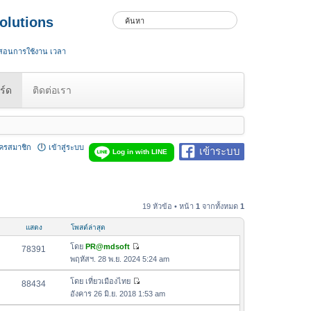
olutions
 สอนการใช้งาน เวลา
ร์ด
ติดต่อเรา
ัครสมาชิก
เข้าสู่ระบบ
เข้าระบบ
Log in with LINE
19 หัวข้อ • หน้า
1
จากทั้งหมด
1
แสดง
โพสต์ล่าสุด
โดย
PR@mdsoft
78391
ดู
พฤหัสฯ. 28 พ.ย. 2024 5:24 am
ข้
อ
โดย
เที่ยวเมืองไทย
88434
ดู
ค
อังคาร 26 มิ.ย. 2018 1:53 am
ข้
ว