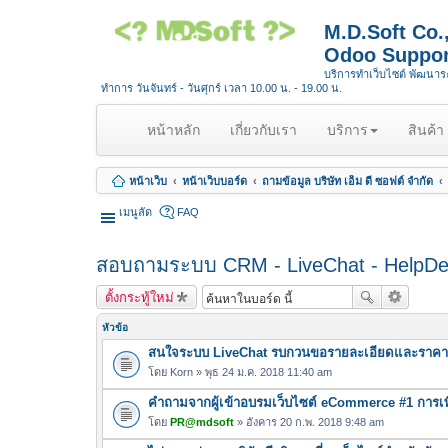
M.D.Soft Co
Odoo Suppor
บริการทำเว็บไซต์ พัฒนา
ทำการ วันจันทร์ - วันศุกร์ เวลา 10.00 น. - 19.00 น.
(
หน้าหลัก
เกี่ยวกับเรา
บริการ
สินค้า
c
u
หน้าเว็บ
หน้าเว็บบอร์ด
ถามข้อมูล บริษัท เอ็ม ดี ซอฟต์ จำกัด
r
r
เมนูลัด
FAQ
e
n
สอบถามระบบ CRM - LiveChat - HelpD
t
)
ตั้งกระทู้ใหม่
หัวข้อ
สนใจระบบ LiveChat รบกวนขอรายละเอียดและราคา
โดย
Korn
» พุธ 24 ม.ค. 2018 11:40 am
คำถามจากผู้เข้าอบรมเว็บไซต์ eCommerce #1 การเพ
โดย
PR@mdsoft
» อังคาร 20 ก.พ. 2018 9:48 am