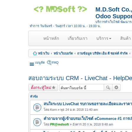
M.D.Soft Co
Odoo Suppor
บริการทำเว็บไซต์ พัฒนา
ทำการ วันจันทร์ - วันศุกร์ เวลา 10.00 น. - 19.00 น.
(
หน้าหลัก
เกี่ยวกับเรา
บริการ
สินค้า
c
u
หน้าเว็บ
หน้าเว็บบอร์ด
ถามข้อมูล บริษัท เอ็ม ดี ซอฟต์ จำกัด
r
r
เมนูลัด
FAQ
e
n
สอบถามระบบ CRM - LiveChat - HelpD
t
)
ตั้งกระทู้ใหม่
หัวข้อ
สนใจระบบ LiveChat รบกวนขอรายละเอียดและราคา
โดย
Korn
» พุธ 24 ม.ค. 2018 11:40 am
คำถามจากผู้เข้าอบรมเว็บไซต์ eCommerce #1 การเพ
โดย
PR@mdsoft
» อังคาร 20 ก.พ. 2018 9:48 am