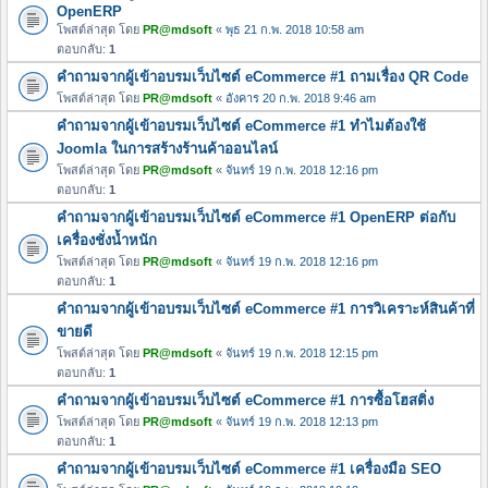
OpenERP
โพสต์ล่าสุด โดย
PR@mdsoft
«
พุธ 21 ก.พ. 2018 10:58 am
ตอบกลับ:
1
คำถามจากผู้เข้าอบรมเว็บไซต์ eCommerce #1 ถามเรื่อง QR Code
โพสต์ล่าสุด โดย
PR@mdsoft
«
อังคาร 20 ก.พ. 2018 9:46 am
คำถามจากผู้เข้าอบรมเว็บไซต์ eCommerce #1 ทำไมต้องใช้
Joomla ในการสร้างร้านค้าออนไลน์
โพสต์ล่าสุด โดย
PR@mdsoft
«
จันทร์ 19 ก.พ. 2018 12:16 pm
ตอบกลับ:
1
คำถามจากผู้เข้าอบรมเว็บไซต์ eCommerce #1 OpenERP ต่อกับ
เครื่องชั่งน้ำหนัก
โพสต์ล่าสุด โดย
PR@mdsoft
«
จันทร์ 19 ก.พ. 2018 12:16 pm
ตอบกลับ:
1
คำถามจากผู้เข้าอบรมเว็บไซต์ eCommerce #1 การวิเคราะห์สินค้าที่
ขายดี
โพสต์ล่าสุด โดย
PR@mdsoft
«
จันทร์ 19 ก.พ. 2018 12:15 pm
ตอบกลับ:
1
คำถามจากผู้เข้าอบรมเว็บไซต์ eCommerce #1 การซื้อโฮสติ่ง
โพสต์ล่าสุด โดย
PR@mdsoft
«
จันทร์ 19 ก.พ. 2018 12:13 pm
ตอบกลับ:
1
คำถามจากผู้เข้าอบรมเว็บไซต์ eCommerce #1 เครื่องมือ SEO