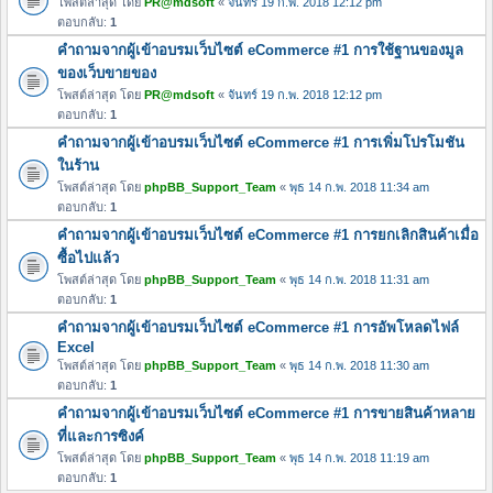
โพสต์ล่าสุด โดย
PR@mdsoft
«
จันทร์ 19 ก.พ. 2018 12:12 pm
ตอบกลับ:
1
คำถามจากผู้เข้าอบรมเว็บไซต์ eCommerce #1 การใช้ฐานของมูล
ของเว็บขายของ
โพสต์ล่าสุด โดย
PR@mdsoft
«
จันทร์ 19 ก.พ. 2018 12:12 pm
ตอบกลับ:
1
คำถามจากผู้เข้าอบรมเว็บไซต์ eCommerce #1 การเพิ่มโปรโมชัน
ในร้าน
โพสต์ล่าสุด โดย
phpBB_Support_Team
«
พุธ 14 ก.พ. 2018 11:34 am
ตอบกลับ:
1
คำถามจากผู้เข้าอบรมเว็บไซต์ eCommerce #1 การยกเลิกสินค้าเมื่อ
ซื้อไปแล้ว
โพสต์ล่าสุด โดย
phpBB_Support_Team
«
พุธ 14 ก.พ. 2018 11:31 am
ตอบกลับ:
1
คำถามจากผู้เข้าอบรมเว็บไซต์ eCommerce #1 การอัพโหลดไฟล์
Excel
โพสต์ล่าสุด โดย
phpBB_Support_Team
«
พุธ 14 ก.พ. 2018 11:30 am
ตอบกลับ:
1
คำถามจากผู้เข้าอบรมเว็บไซต์ eCommerce #1 การขายสินค้าหลาย
ที่และการซิงค์
โพสต์ล่าสุด โดย
phpBB_Support_Team
«
พุธ 14 ก.พ. 2018 11:19 am
ตอบกลับ:
1