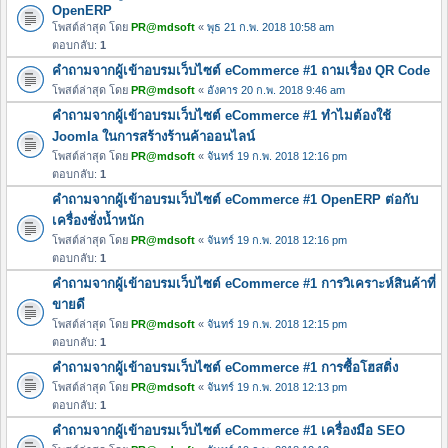
OpenERP
โพสต์ล่าสุด โดย
PR@mdsoft
«
พุธ 21 ก.พ. 2018 10:58 am
ตอบกลับ:
1
คำถามจากผู้เข้าอบรมเว็บไซต์ eCommerce #1 ถามเรื่อง QR Code
โพสต์ล่าสุด โดย
PR@mdsoft
«
อังคาร 20 ก.พ. 2018 9:46 am
คำถามจากผู้เข้าอบรมเว็บไซต์ eCommerce #1 ทำไมต้องใช้
Joomla ในการสร้างร้านค้าออนไลน์
โพสต์ล่าสุด โดย
PR@mdsoft
«
จันทร์ 19 ก.พ. 2018 12:16 pm
ตอบกลับ:
1
คำถามจากผู้เข้าอบรมเว็บไซต์ eCommerce #1 OpenERP ต่อกับ
เครื่องชั่งน้ำหนัก
โพสต์ล่าสุด โดย
PR@mdsoft
«
จันทร์ 19 ก.พ. 2018 12:16 pm
ตอบกลับ:
1
คำถามจากผู้เข้าอบรมเว็บไซต์ eCommerce #1 การวิเคราะห์สินค้าที่
ขายดี
โพสต์ล่าสุด โดย
PR@mdsoft
«
จันทร์ 19 ก.พ. 2018 12:15 pm
ตอบกลับ:
1
คำถามจากผู้เข้าอบรมเว็บไซต์ eCommerce #1 การซื้อโฮสติ่ง
โพสต์ล่าสุด โดย
PR@mdsoft
«
จันทร์ 19 ก.พ. 2018 12:13 pm
ตอบกลับ:
1
คำถามจากผู้เข้าอบรมเว็บไซต์ eCommerce #1 เครื่องมือ SEO