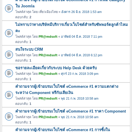
ใน Joomla
โพสต์ล่าสุด โดย
เที่ยวเมืองไทย
«
อังคาร 26 มิ.ย. 2018 1:53 am
ตอบกลับ:
2
ไม่ทราบว่าทางบริษัทมีบริการเกี่ยวเว็บไซต์สำหรับซัพพอร์ตลูกค้าไหม
คะ
โพสต์ล่าสุด โดย
PR@mdsoft
«
อาทิตย์ 04 มี.ค. 2018 7:11 pm
ตอบกลับ:
1
สนใจระบบ CRM
โพสต์ล่าสุด โดย
PR@mdsoft
«
อาทิตย์ 04 มี.ค. 2018 6:12 pm
ตอบกลับ:
1
ขอรายละเอียดเกี่ยวกับระบบ Help Desk ด้วยครับ
โพสต์ล่าสุด โดย
PR@mdsoft
«
ศุกร์ 23 ก.พ. 2018 3:09 pm
ตอบกลับ:
1
คำถามจากผู้เข้าอบรมเว็บไซต์ eCommerce #1 ความแตกต่าง
ระหว่าง Component ฟรีกับเสียเงิน
โพสต์ล่าสุด โดย
PR@mdsoft
«
พุธ 21 ก.พ. 2018 10:58 am
ตอบกลับ:
1
คำถามจากผู้เข้าอบรมเว็บไซต์ eCommerce #1 ราคา Component
โพสต์ล่าสุด โดย
PR@mdsoft
«
พุธ 21 ก.พ. 2018 10:58 am
ตอบกลับ:
1
คำถามจากผู้เข้าอบรมเว็บไซต์ eCommerce #1 การซิ้งใน