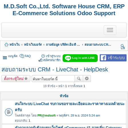
M.D.Soft Co.,Ltd. Software House CRM, ERP
E-Commerce Solutions Odoo Support
T
o
g
g
หน้าเว็บ
หน้าเว็บบอร์ด
ถามข้อมูล บริษัท เอ็ม ดี ซอฟต์ จำกัด
สอบถามระบบ CRM - LiveChat - HelpDesk
l
นห
e
า
n
เมนูลัด
FAQ
เข้าสู่ระบบ
เข้าระบบ
Log in with LINE
a
สมัครสมาชิก
v
สอบถามระบบ CRM - LiveChat - HelpDesk
i
g
a
ตั้งกระทู้ใหม่
t
i
19 หัวข้อ • หน้า
1
จากทั้งหมด
1
o
n
หัวข้อ
สนใจระบบ LiveChat รบกวนขอรายละเอียดและราคาทางเมลด้วยนะ
ครับ
โพสต์ล่าสุด โดย
PR@mdsoft
«
พฤหัสฯ. 28 พ.ย. 2024 5:24 am
ตอบกลับ:
1
คำถามจากผู้เข้าอบรมเว็บไซต์ eCommerce #1 การเพิ่ม Category