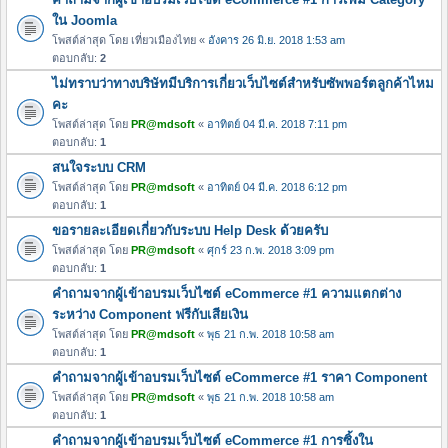
ใน Joomla
โพสต์ล่าสุด โดย
เที่ยวเมืองไทย
«
อังคาร 26 มิ.ย. 2018 1:53 am
ตอบกลับ:
2
ไม่ทราบว่าทางบริษัทมีบริการเกี่ยวเว็บไซต์สำหรับซัพพอร์ตลูกค้าไหม
คะ
โพสต์ล่าสุด โดย
PR@mdsoft
«
อาทิตย์ 04 มี.ค. 2018 7:11 pm
ตอบกลับ:
1
สนใจระบบ CRM
โพสต์ล่าสุด โดย
PR@mdsoft
«
อาทิตย์ 04 มี.ค. 2018 6:12 pm
ตอบกลับ:
1
ขอรายละเอียดเกี่ยวกับระบบ Help Desk ด้วยครับ
โพสต์ล่าสุด โดย
PR@mdsoft
«
ศุกร์ 23 ก.พ. 2018 3:09 pm
ตอบกลับ:
1
คำถามจากผู้เข้าอบรมเว็บไซต์ eCommerce #1 ความแตกต่าง
ระหว่าง Component ฟรีกับเสียเงิน
โพสต์ล่าสุด โดย
PR@mdsoft
«
พุธ 21 ก.พ. 2018 10:58 am
ตอบกลับ:
1
คำถามจากผู้เข้าอบรมเว็บไซต์ eCommerce #1 ราคา Component
โพสต์ล่าสุด โดย
PR@mdsoft
«
พุธ 21 ก.พ. 2018 10:58 am
ตอบกลับ:
1
คำถามจากผู้เข้าอบรมเว็บไซต์ eCommerce #1 การซิ้งใน