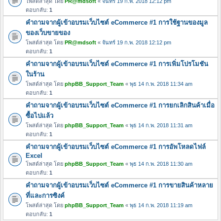
โพสต์ล่าสุด โดย
PR@mdsoft
«
จันทร์ 19 ก.พ. 2018 12:12 pm
ตอบกลับ:
1
คำถามจากผู้เข้าอบรมเว็บไซต์ eCommerce #1 การใช้ฐานของมูล
ของเว็บขายของ
โพสต์ล่าสุด โดย
PR@mdsoft
«
จันทร์ 19 ก.พ. 2018 12:12 pm
ตอบกลับ:
1
คำถามจากผู้เข้าอบรมเว็บไซต์ eCommerce #1 การเพิ่มโปรโมชัน
ในร้าน
โพสต์ล่าสุด โดย
phpBB_Support_Team
«
พุธ 14 ก.พ. 2018 11:34 am
ตอบกลับ:
1
คำถามจากผู้เข้าอบรมเว็บไซต์ eCommerce #1 การยกเลิกสินค้าเมื่อ
ซื้อไปแล้ว
โพสต์ล่าสุด โดย
phpBB_Support_Team
«
พุธ 14 ก.พ. 2018 11:31 am
ตอบกลับ:
1
คำถามจากผู้เข้าอบรมเว็บไซต์ eCommerce #1 การอัพโหลดไฟล์
Excel
โพสต์ล่าสุด โดย
phpBB_Support_Team
«
พุธ 14 ก.พ. 2018 11:30 am
ตอบกลับ:
1
คำถามจากผู้เข้าอบรมเว็บไซต์ eCommerce #1 การขายสินค้าหลาย
ที่และการซิงค์
โพสต์ล่าสุด โดย
phpBB_Support_Team
«
พุธ 14 ก.พ. 2018 11:19 am
ตอบกลับ:
1