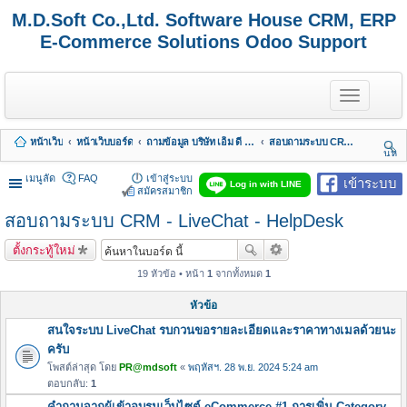
M.D.Soft Co.,Ltd. Software House CRM, ERP
E-Commerce Solutions Odoo Support
T
o
g
g
หน้าเว็บ
หน้าเว็บบอร์ด
ถามข้อมูล บริษัท เอ็ม ดี ซอฟต์ จำกัด
สอบถามระบบ CRM - LiveChat - HelpDesk
l
นห
e
า
n
เมนูลัด
FAQ
เข้าสู่ระบบ
เข้าระบบ
Log in with LINE
a
สมัครสมาชิก
v
สอบถามระบบ CRM - LiveChat - HelpDesk
i
g
a
ตั้งกระทู้ใหม่
t
i
19 หัวข้อ • หน้า
1
จากทั้งหมด
1
o
n
หัวข้อ
สนใจระบบ LiveChat รบกวนขอรายละเอียดและราคาทางเมลด้วยนะ
ครับ
โพสต์ล่าสุด โดย
PR@mdsoft
«
พฤหัสฯ. 28 พ.ย. 2024 5:24 am
ตอบกลับ:
1
คำถามจากผู้เข้าอบรมเว็บไซต์ eCommerce #1 การเพิ่ม Category