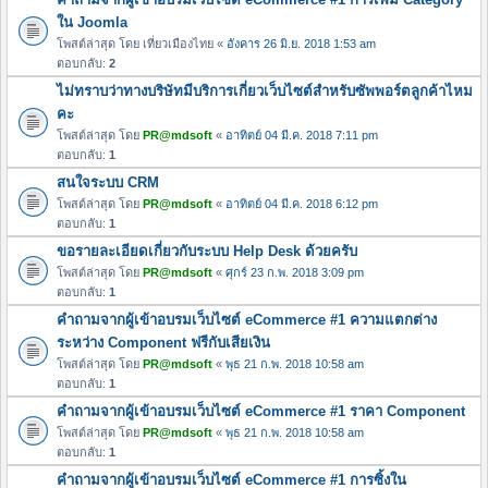
ใน Joomla
โพสต์ล่าสุด โดย
เที่ยวเมืองไทย
«
อังคาร 26 มิ.ย. 2018 1:53 am
ตอบกลับ:
2
ไม่ทราบว่าทางบริษัทมีบริการเกี่ยวเว็บไซต์สำหรับซัพพอร์ตลูกค้าไหม
คะ
โพสต์ล่าสุด โดย
PR@mdsoft
«
อาทิตย์ 04 มี.ค. 2018 7:11 pm
ตอบกลับ:
1
สนใจระบบ CRM
โพสต์ล่าสุด โดย
PR@mdsoft
«
อาทิตย์ 04 มี.ค. 2018 6:12 pm
ตอบกลับ:
1
ขอรายละเอียดเกี่ยวกับระบบ Help Desk ด้วยครับ
โพสต์ล่าสุด โดย
PR@mdsoft
«
ศุกร์ 23 ก.พ. 2018 3:09 pm
ตอบกลับ:
1
คำถามจากผู้เข้าอบรมเว็บไซต์ eCommerce #1 ความแตกต่าง
ระหว่าง Component ฟรีกับเสียเงิน
โพสต์ล่าสุด โดย
PR@mdsoft
«
พุธ 21 ก.พ. 2018 10:58 am
ตอบกลับ:
1
คำถามจากผู้เข้าอบรมเว็บไซต์ eCommerce #1 ราคา Component
โพสต์ล่าสุด โดย
PR@mdsoft
«
พุธ 21 ก.พ. 2018 10:58 am
ตอบกลับ:
1
คำถามจากผู้เข้าอบรมเว็บไซต์ eCommerce #1 การซิ้งใน