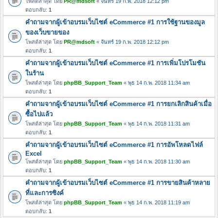
โพสต์ล่าสุด โดย
PR@mdsoft
«
จันทร์ 19 ก.พ. 2018 12:12 pm
ตอบกลับ:
1
คำถามจากผู้เข้าอบรมเว็บไซต์ eCommerce #1 การใช้ฐานของมูล
ของเว็บขายของ
โพสต์ล่าสุด โดย
PR@mdsoft
«
จันทร์ 19 ก.พ. 2018 12:12 pm
ตอบกลับ:
1
คำถามจากผู้เข้าอบรมเว็บไซต์ eCommerce #1 การเพิ่มโปรโมชัน
ในร้าน
โพสต์ล่าสุด โดย
phpBB_Support_Team
«
พุธ 14 ก.พ. 2018 11:34 am
ตอบกลับ:
1
คำถามจากผู้เข้าอบรมเว็บไซต์ eCommerce #1 การยกเลิกสินค้าเมื่อ
ซื้อไปแล้ว
โพสต์ล่าสุด โดย
phpBB_Support_Team
«
พุธ 14 ก.พ. 2018 11:31 am
ตอบกลับ:
1
คำถามจากผู้เข้าอบรมเว็บไซต์ eCommerce #1 การอัพโหลดไฟล์
Excel
โพสต์ล่าสุด โดย
phpBB_Support_Team
«
พุธ 14 ก.พ. 2018 11:30 am
ตอบกลับ:
1
คำถามจากผู้เข้าอบรมเว็บไซต์ eCommerce #1 การขายสินค้าหลาย
ที่และการซิงค์
โพสต์ล่าสุด โดย
phpBB_Support_Team
«
พุธ 14 ก.พ. 2018 11:19 am
ตอบกลับ:
1