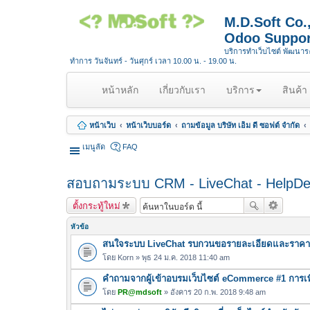
M.D.Soft Co
Odoo Suppor
บริการทำเว็บไซต์ พัฒนา
ทำการ วันจันทร์ - วันศุกร์ เวลา 10.00 น. - 19.00 น.
(
หน้าหลัก
เกี่ยวกับเรา
บริการ
สินค้า
c
u
หน้าเว็บ
หน้าเว็บบอร์ด
ถามข้อมูล บริษัท เอ็ม ดี ซอฟต์ จำกัด
r
r
เมนูลัด
FAQ
e
n
สอบถามระบบ CRM - LiveChat - HelpD
t
)
ตั้งกระทู้ใหม่
หัวข้อ
สนใจระบบ LiveChat รบกวนขอรายละเอียดและราคา
โดย
Korn
» พุธ 24 ม.ค. 2018 11:40 am
คำถามจากผู้เข้าอบรมเว็บไซต์ eCommerce #1 การเพ
โดย
PR@mdsoft
» อังคาร 20 ก.พ. 2018 9:48 am