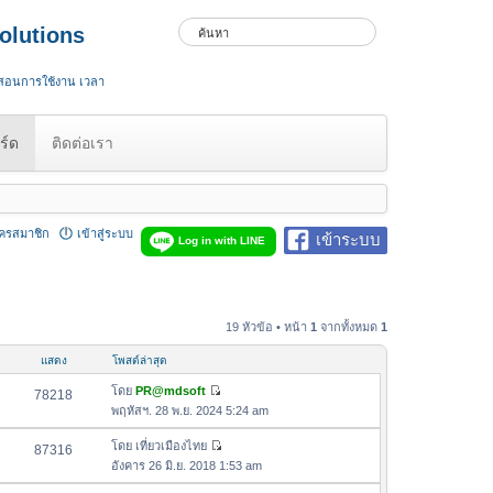
olutions
 สอนการใช้งาน เวลา
ร์ด
ติดต่อเรา
ัครสมาชิก
เข้าสู่ระบบ
เข้าระบบ
Log in with LINE
19 หัวข้อ • หน้า
1
จากทั้งหมด
1
แสดง
โพสต์ล่าสุด
โดย
PR@mdsoft
78218
ดู
พฤหัสฯ. 28 พ.ย. 2024 5:24 am
ข้
อ
โดย
เที่ยวเมืองไทย
87316
ดู
ค
อังคาร 26 มิ.ย. 2018 1:53 am
ข้
ว