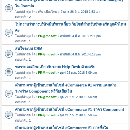
ใน Joomla
โพสต์ล่าสุด โดย
เที่ยวเมืองไทย
«
อังคาร 26 มิ.ย. 2018 1:53 am
ตอบกลับ:
2
ไม่ทราบว่าทางบริษัทมีบริการเกี่ยวเว็บไซต์สำหรับซัพพอร์ตลูกค้าไหม
คะ
โพสต์ล่าสุด โดย
PR@mdsoft
«
อาทิตย์ 04 มี.ค. 2018 7:11 pm
ตอบกลับ:
1
สนใจระบบ CRM
โพสต์ล่าสุด โดย
PR@mdsoft
«
อาทิตย์ 04 มี.ค. 2018 6:12 pm
ตอบกลับ:
1
ขอรายละเอียดเกี่ยวกับระบบ Help Desk ด้วยครับ
โพสต์ล่าสุด โดย
PR@mdsoft
«
ศุกร์ 23 ก.พ. 2018 3:09 pm
ตอบกลับ:
1
คำถามจากผู้เข้าอบรมเว็บไซต์ eCommerce #1 ความแตกต่าง
ระหว่าง Component ฟรีกับเสียเงิน
โพสต์ล่าสุด โดย
PR@mdsoft
«
พุธ 21 ก.พ. 2018 10:58 am
ตอบกลับ:
1
คำถามจากผู้เข้าอบรมเว็บไซต์ eCommerce #1 ราคา Component
โพสต์ล่าสุด โดย
PR@mdsoft
«
พุธ 21 ก.พ. 2018 10:58 am
ตอบกลับ:
1
คำถามจากผู้เข้าอบรมเว็บไซต์ eCommerce #1 การซิ้งใน