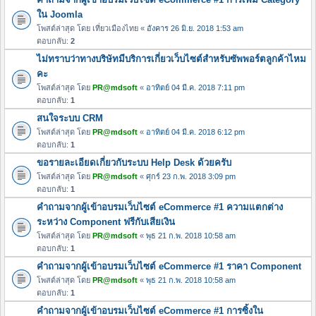
ใน Joomla
โพสต์ล่าสุด โดย
เที่ยวเมืองไทย
«
อังคาร 26 มิ.ย. 2018 1:53 am
ตอบกลับ:
2
ไม่ทราบว่าทางบริษัทมีบริการเกี่ยวเว็บไซต์สำหรับซัพพอร์ตลูกค้าไหม
คะ
โพสต์ล่าสุด โดย
PR@mdsoft
«
อาทิตย์ 04 มี.ค. 2018 7:11 pm
ตอบกลับ:
1
สนใจระบบ CRM
โพสต์ล่าสุด โดย
PR@mdsoft
«
อาทิตย์ 04 มี.ค. 2018 6:12 pm
ตอบกลับ:
1
ขอรายละเอียดเกี่ยวกับระบบ Help Desk ด้วยครับ
โพสต์ล่าสุด โดย
PR@mdsoft
«
ศุกร์ 23 ก.พ. 2018 3:09 pm
ตอบกลับ:
1
คำถามจากผู้เข้าอบรมเว็บไซต์ eCommerce #1 ความแตกต่าง
ระหว่าง Component ฟรีกับเสียเงิน
โพสต์ล่าสุด โดย
PR@mdsoft
«
พุธ 21 ก.พ. 2018 10:58 am
ตอบกลับ:
1
คำถามจากผู้เข้าอบรมเว็บไซต์ eCommerce #1 ราคา Component
โพสต์ล่าสุด โดย
PR@mdsoft
«
พุธ 21 ก.พ. 2018 10:58 am
ตอบกลับ:
1
คำถามจากผู้เข้าอบรมเว็บไซต์ eCommerce #1 การซิ้งใน