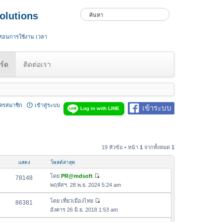
olutions
 สอนการใช้งาน เวลา
ร์ด
ติดต่อเรา
ัครสมาชิก
เข้าสู่ระบบ
เข้าระบบ
Log in with LINE
19 หัวข้อ • หน้า
1
จากทั้งหมด
1
แสดง
โพสต์ล่าสุด
โดย
PR@mdsoft
78148
ดู
พฤหัสฯ. 28 พ.ย. 2024 5:24 am
ข้
อ
โดย
เที่ยวเมืองไทย
86381
ดู
ค
อังคาร 26 มิ.ย. 2018 1:53 am
ข้
ว