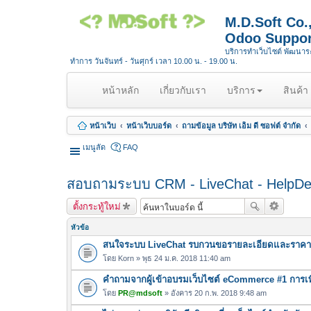
M.D.Soft Co
Odoo Suppor
บริการทำเว็บไซต์ พัฒนา
ทำการ วันจันทร์ - วันศุกร์ เวลา 10.00 น. - 19.00 น.
(
หน้าหลัก
เกี่ยวกับเรา
บริการ
สินค้า
c
u
หน้าเว็บ
หน้าเว็บบอร์ด
ถามข้อมูล บริษัท เอ็ม ดี ซอฟต์ จำกัด
r
r
เมนูลัด
FAQ
e
n
สอบถามระบบ CRM - LiveChat - HelpD
t
)
ตั้งกระทู้ใหม่
หัวข้อ
สนใจระบบ LiveChat รบกวนขอรายละเอียดและราคา
โดย
Korn
» พุธ 24 ม.ค. 2018 11:40 am
คำถามจากผู้เข้าอบรมเว็บไซต์ eCommerce #1 การเพ
โดย
PR@mdsoft
» อังคาร 20 ก.พ. 2018 9:48 am