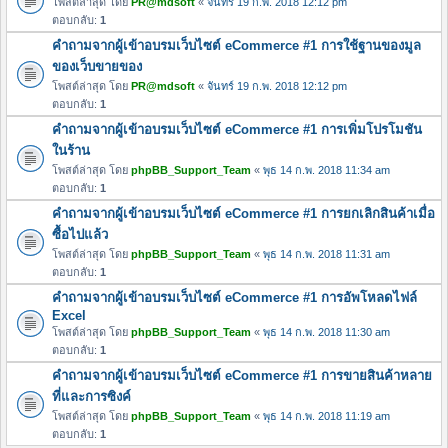
โพสต์ล่าสุด โดย
PR@mdsoft
«
จันทร์ 19 ก.พ. 2018 12:12 pm
ตอบกลับ:
1
คำถามจากผู้เข้าอบรมเว็บไซต์ eCommerce #1 การใช้ฐานของมูล
ของเว็บขายของ
โพสต์ล่าสุด โดย
PR@mdsoft
«
จันทร์ 19 ก.พ. 2018 12:12 pm
ตอบกลับ:
1
คำถามจากผู้เข้าอบรมเว็บไซต์ eCommerce #1 การเพิ่มโปรโมชัน
ในร้าน
โพสต์ล่าสุด โดย
phpBB_Support_Team
«
พุธ 14 ก.พ. 2018 11:34 am
ตอบกลับ:
1
คำถามจากผู้เข้าอบรมเว็บไซต์ eCommerce #1 การยกเลิกสินค้าเมื่อ
ซื้อไปแล้ว
โพสต์ล่าสุด โดย
phpBB_Support_Team
«
พุธ 14 ก.พ. 2018 11:31 am
ตอบกลับ:
1
คำถามจากผู้เข้าอบรมเว็บไซต์ eCommerce #1 การอัพโหลดไฟล์
Excel
โพสต์ล่าสุด โดย
phpBB_Support_Team
«
พุธ 14 ก.พ. 2018 11:30 am
ตอบกลับ:
1
คำถามจากผู้เข้าอบรมเว็บไซต์ eCommerce #1 การขายสินค้าหลาย
ที่และการซิงค์
โพสต์ล่าสุด โดย
phpBB_Support_Team
«
พุธ 14 ก.พ. 2018 11:19 am
ตอบกลับ:
1