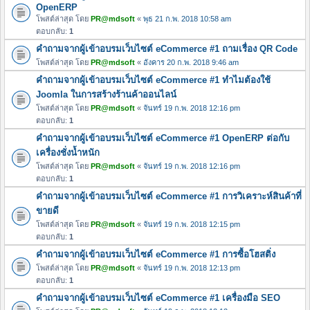
OpenERP
โพสต์ล่าสุด โดย
PR@mdsoft
«
พุธ 21 ก.พ. 2018 10:58 am
ตอบกลับ:
1
คำถามจากผู้เข้าอบรมเว็บไซต์ eCommerce #1 ถามเรื่อง QR Code
โพสต์ล่าสุด โดย
PR@mdsoft
«
อังคาร 20 ก.พ. 2018 9:46 am
คำถามจากผู้เข้าอบรมเว็บไซต์ eCommerce #1 ทำไมต้องใช้
Joomla ในการสร้างร้านค้าออนไลน์
โพสต์ล่าสุด โดย
PR@mdsoft
«
จันทร์ 19 ก.พ. 2018 12:16 pm
ตอบกลับ:
1
คำถามจากผู้เข้าอบรมเว็บไซต์ eCommerce #1 OpenERP ต่อกับ
เครื่องชั่งน้ำหนัก
โพสต์ล่าสุด โดย
PR@mdsoft
«
จันทร์ 19 ก.พ. 2018 12:16 pm
ตอบกลับ:
1
คำถามจากผู้เข้าอบรมเว็บไซต์ eCommerce #1 การวิเคราะห์สินค้าที่
ขายดี
โพสต์ล่าสุด โดย
PR@mdsoft
«
จันทร์ 19 ก.พ. 2018 12:15 pm
ตอบกลับ:
1
คำถามจากผู้เข้าอบรมเว็บไซต์ eCommerce #1 การซื้อโฮสติ่ง
โพสต์ล่าสุด โดย
PR@mdsoft
«
จันทร์ 19 ก.พ. 2018 12:13 pm
ตอบกลับ:
1
คำถามจากผู้เข้าอบรมเว็บไซต์ eCommerce #1 เครื่องมือ SEO