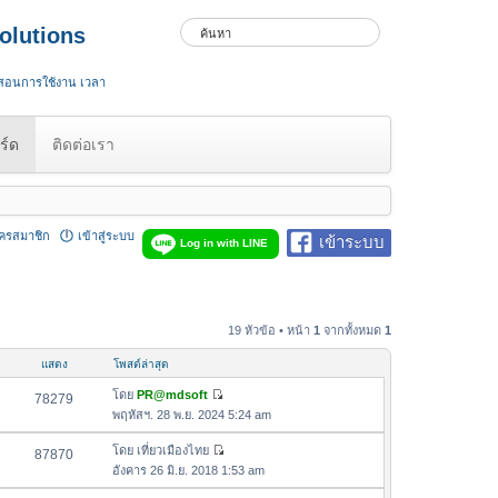
olutions
 สอนการใช้งาน เวลา
ร์ด
ติดต่อเรา
ัครสมาชิก
เข้าสู่ระบบ
เข้าระบบ
Log in with LINE
19 หัวข้อ • หน้า
1
จากทั้งหมด
1
แสดง
โพสต์ล่าสุด
โดย
PR@mdsoft
78279
ดู
พฤหัสฯ. 28 พ.ย. 2024 5:24 am
ข้
อ
โดย
เที่ยวเมืองไทย
87870
ดู
ค
อังคาร 26 มิ.ย. 2018 1:53 am
ข้
ว