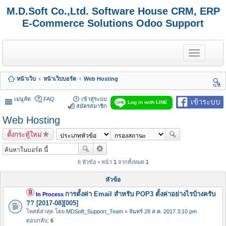
M.D.Soft Co.,Ltd. Software House CRM, ERP
E-Commerce Solutions Odoo Support
T
o
g
g
หน้าเว็บ
หน้าเว็บบอร์ด
Web Hosting
l
นห
e
า
n
เมนูลัด
FAQ
เข้าสู่ระบบ
เข้าระบบ
Log in with LINE
a
สมัครสมาชิก
v
Web Hosting
i
g
ตั้งกระทู้ใหม่
a
t
i
o
6 หัวข้อ • หน้า
1
จากทั้งหมด
1
n
หัวข้อ
การตั้งค่า Email สำหรับ POP3 ตั้งค่าอย่างไรบ้างครับ
In Process
?? [2017-08][005]
โพสต์ล่าสุด โดย
MDSoft_Support_Team
«
จันทร์ 28 ส.ค. 2017 3:10 pm
ตอบกลับ:
6