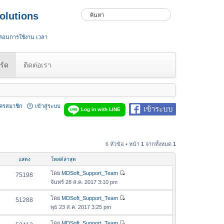
olutions
 สอนการใช้งาน เวลา
ร์ด
ติดต่อเรา
ัครสมาชิก
เข้าสู่ระบบ
เข้าระบบ
Log in with LINE
6 หัวข้อ • หน้า
1
จากทั้งหมด
1
แสดง
โพสต์ล่าสุด
โดย
MDSoft_Support_Team
75198
ดู
จันทร์ 28 ส.ค. 2017 3:10 pm
ข้
อ
โดย
MDSoft_Support_Team
51288
ดู
ค
พุธ 23 ส.ค. 2017 3:25 pm
ข้
ว
อ
โดย
MDSoft_Support_Team