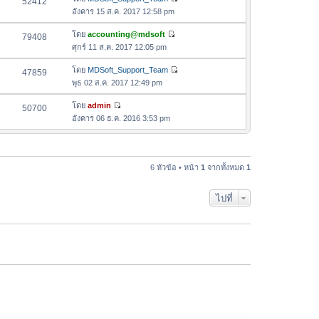
52412
า
ดู
ค
อังคาร 15 ส.ค. 2017 12:58 pm
ม
ข้
ว
ล่
อ
โดย
accounting@mdsoft
79408
า
า
ดู
ค
ศุกร์ 11 ส.ค. 2017 12:05 pm
ม
สุ
ข้
ว
ล่
ด
อ
โดย
MDSoft_Support_Team
47859
า
า
ดู
ค
พุธ 02 ส.ค. 2017 12:49 pm
ม
สุ
ข้
ว
ล่
ด
อ
โดย
admin
50700
า
า
ดู
ค
อังคาร 06 ธ.ค. 2016 3:53 pm
ม
สุ
ข้
ว
ล่
ด
อ
า
า
ค
ม
สุ
ว
6 หัวข้อ • หน้า
1
จากทั้งหมด
1
ล่
ด
า
า
ม
สุ
ไปที่
ล่
ด
า
สุ
ด