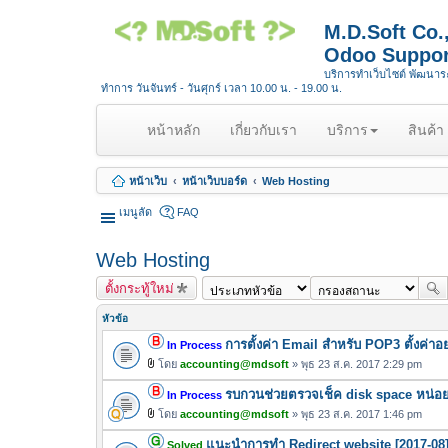
M.D.Soft Co
Odoo Suppor
บริการทำเว็บไซต์ พัฒนา
ทำการ วันจันทร์ - วันศุกร์ เวลา 10.00 น. - 19.00 น.
(
หน้าหลัก
เกี่ยวกับเรา
บริการ
สินค้า
c
u
หน้าเว็บ
หน้าเว็บบอร์ด
Web Hosting
r
r
เมนูลัด
FAQ
e
n
Web Hosting
t
ตั้งกระทู้ใหม่
)
หัวข้อ
การตั้งค่า Email สำหรับ POP3 ตั้งค่าอ
In Process
โดย
accounting@mdsoft
» พุธ 23 ส.ค. 2017 2:29 pm
ไ
รบกวนช่วยตรวจเช็ค disk space หน่อย
ฟ
In Process
ล์
โดย
accounting@mdsoft
» พุธ 23 ส.ค. 2017 1:46 pm
ไ
แ
แนะนำการทำ Redirect website [2017-08]
ฟ
Solved