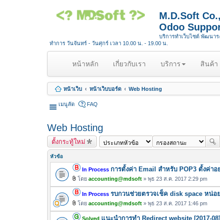
M.D.Soft Co
Odoo Suppor
บริการทำเว็บไซต์ พัฒนา
ทำการ วันจันทร์ - วันศุกร์ เวลา 10.00 น. - 19.00 น.
(
หน้าหลัก
เกี่ยวกับเรา
บริการ
สินค้า
c
u
หน้าเว็บ
หน้าเว็บบอร์ด
Web Hosting
r
r
เมนูลัด
FAQ
e
n
Web Hosting
t
ตั้งกระทู้ใหม่
)
หัวข้อ
การตั้งค่า Email สำหรับ POP3 ตั้งค่าอ
In Process
โดย
accounting@mdsoft
» พุธ 23 ส.ค. 2017 2:29 pm
ไ
รบกวนช่วยตรวจเช็ค disk space หน่อย
ฟ
In Process
ล์
โดย
accounting@mdsoft
» พุธ 23 ส.ค. 2017 1:46 pm
ไ
แ
แนะนำการทำ Redirect website [2017-08]
ฟ
Solved