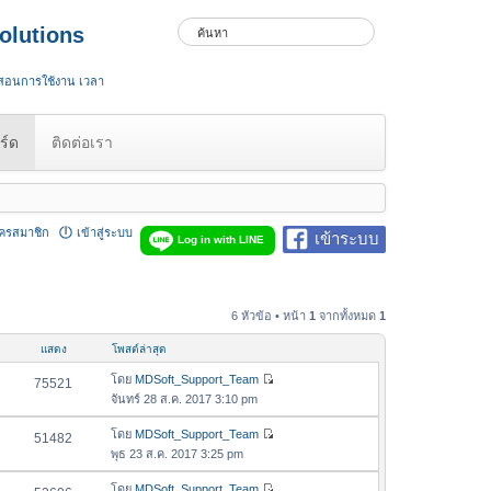
olutions
 สอนการใช้งาน เวลา
ร์ด
ติดต่อเรา
ัครสมาชิก
เข้าสู่ระบบ
เข้าระบบ
Log in with LINE
6 หัวข้อ • หน้า
1
จากทั้งหมด
1
แสดง
โพสต์ล่าสุด
โดย
MDSoft_Support_Team
75521
ดู
จันทร์ 28 ส.ค. 2017 3:10 pm
ข้
อ
โดย
MDSoft_Support_Team
51482
ดู
ค
พุธ 23 ส.ค. 2017 3:25 pm
ข้
ว
อ
โดย
MDSoft_Support_Team