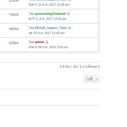
52606
า
ดู
ค
อังคาร 15 ส.ค. 2017 12:58 pm
ม
ข้
ว
ล่
อ
โดย
accounting@mdsoft
79649
า
า
ดู
ค
ศุกร์ 11 ส.ค. 2017 12:05 pm
ม
สุ
ข้
ว
ล่
ด
อ
โดย
MDSoft_Support_Team
48044
า
า
ดู
ค
พุธ 02 ส.ค. 2017 12:49 pm
ม
สุ
ข้
ว
ล่
ด
อ
โดย
admin
50884
า
า
ดู
ค
อังคาร 06 ธ.ค. 2016 3:53 pm
ม
สุ
ข้
ว
ล่
ด
อ
า
า
ค
ม
สุ
ว
6 หัวข้อ • หน้า
1
จากทั้งหมด
1
ล่
ด
า
า
ม
สุ
ไปที่
ล่
ด
า
สุ
ด