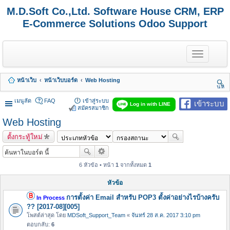
M.D.Soft Co.,Ltd. Software House CRM, ERP
E-Commerce Solutions Odoo Support
T
o
g
g
หน้าเว็บ
หน้าเว็บบอร์ด
Web Hosting
l
นห
e
า
n
เมนูลัด
FAQ
เข้าสู่ระบบ
เข้าระบบ
Log in with LINE
a
สมัครสมาชิก
v
Web Hosting
i
g
ตั้งกระทู้ใหม่
a
t
i
o
6 หัวข้อ • หน้า
1
จากทั้งหมด
1
n
หัวข้อ
การตั้งค่า Email สำหรับ POP3 ตั้งค่าอย่างไรบ้างครับ
In Process
?? [2017-08][005]
โพสต์ล่าสุด โดย
MDSoft_Support_Team
«
จันทร์ 28 ส.ค. 2017 3:10 pm
ตอบกลับ:
6