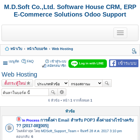
M.D.Soft Co.,Ltd. Software House CRM, ERP
E-Commerce Solutions Odoo Support
T
o
g
g
หน้าเว็บ
หน้าเว็บบอร์ด
Web Hosting
l
นห
e
า
n
เมนูลัด
FAQ
เข้าสู่ระบบ
เข้าระบบ
Log in with LINE
a
สมัครสมาชิก
v
Web Hosting
i
g
ตั้งกระทู้ใหม่
a
t
i
o
6 หัวข้อ • หน้า
1
จากทั้งหมด
1
n
หัวข้อ
การตั้งค่า Email สำหรับ POP3 ตั้งค่าอย่างไรบ้างครับ
In Process
?? [2017-08][005]
โพสต์ล่าสุด โดย
MDSoft_Support_Team
«
จันทร์ 28 ส.ค. 2017 3:10 pm
ตอบกลับ:
6