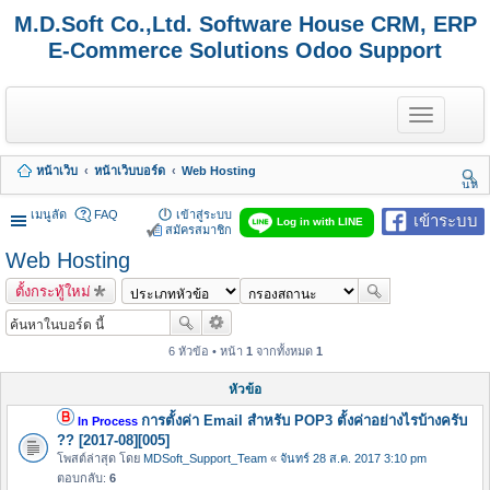
M.D.Soft Co.,Ltd. Software House CRM, ERP
E-Commerce Solutions Odoo Support
T
o
g
g
หน้าเว็บ
หน้าเว็บบอร์ด
Web Hosting
l
นห
e
า
n
เมนูลัด
FAQ
เข้าสู่ระบบ
เข้าระบบ
Log in with LINE
a
สมัครสมาชิก
v
Web Hosting
i
g
ตั้งกระทู้ใหม่
a
t
i
o
6 หัวข้อ • หน้า
1
จากทั้งหมด
1
n
หัวข้อ
การตั้งค่า Email สำหรับ POP3 ตั้งค่าอย่างไรบ้างครับ
In Process
?? [2017-08][005]
โพสต์ล่าสุด โดย
MDSoft_Support_Team
«
จันทร์ 28 ส.ค. 2017 3:10 pm
ตอบกลับ:
6