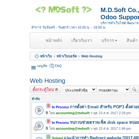
M.D.Soft Co
Odoo Suppor
บริการทำเว็บไซต์ พัฒนา
ทำการ วันจันทร์ - วันศุกร์ เวลา 10.00 น. - 19.00 น.
(
หน้าหลัก
เกี่ยวกับเรา
บริการ
สินค้า
c
u
หน้าเว็บ
หน้าเว็บบอร์ด
Web Hosting
r
r
เมนูลัด
FAQ
e
n
Web Hosting
t
ตั้งกระทู้ใหม่
)
หัวข้อ
การตั้งค่า Email สำหรับ POP3 ตั้งค่าอ
In Process
โดย
accounting@mdsoft
» พุธ 23 ส.ค. 2017 2:29 pm
ไ
รบกวนช่วยตรวจเช็ค disk space หน่อย
ฟ
In Process
ล์
โดย
accounting@mdsoft
» พุธ 23 ส.ค. 2017 1:46 pm
ไ
แ
แนะนำการทำ Redirect website [2017-08]
ฟ
Solved