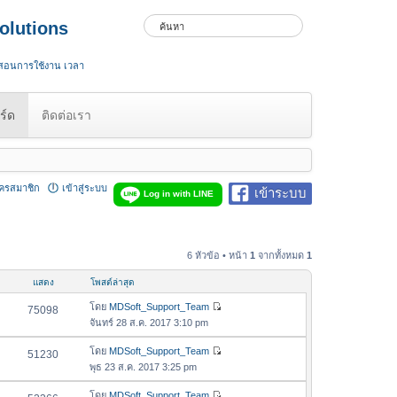
olutions
 สอนการใช้งาน เวลา
ร์ด
ติดต่อเรา
ัครสมาชิก
เข้าสู่ระบบ
เข้าระบบ
Log in with LINE
6 หัวข้อ • หน้า
1
จากทั้งหมด
1
แสดง
โพสต์ล่าสุด
โดย
MDSoft_Support_Team
75098
ดู
จันทร์ 28 ส.ค. 2017 3:10 pm
ข้
อ
โดย
MDSoft_Support_Team
51230
ดู
ค
พุธ 23 ส.ค. 2017 3:25 pm
ข้
ว
อ
โดย
MDSoft_Support_Team