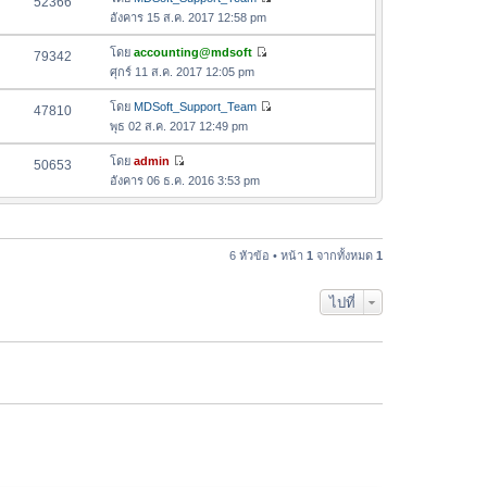
52366
า
ดู
ค
อังคาร 15 ส.ค. 2017 12:58 pm
ม
ข้
ว
ล่
อ
โดย
accounting@mdsoft
79342
า
า
ดู
ค
ศุกร์ 11 ส.ค. 2017 12:05 pm
ม
สุ
ข้
ว
ล่
ด
อ
โดย
MDSoft_Support_Team
47810
า
า
ดู
ค
พุธ 02 ส.ค. 2017 12:49 pm
ม
สุ
ข้
ว
ล่
ด
อ
โดย
admin
50653
า
า
ดู
ค
อังคาร 06 ธ.ค. 2016 3:53 pm
ม
สุ
ข้
ว
ล่
ด
อ
า
า
ค
ม
สุ
ว
6 หัวข้อ • หน้า
1
จากทั้งหมด
1
ล่
ด
า
า
ม
สุ
ไปที่
ล่
ด
า
สุ
ด