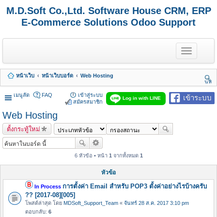
M.D.Soft Co.,Ltd. Software House CRM, ERP
E-Commerce Solutions Odoo Support
T
o
g
g
หน้าเว็บ
หน้าเว็บบอร์ด
Web Hosting
l
นห
e
า
n
เมนูลัด
FAQ
เข้าสู่ระบบ
เข้าระบบ
Log in with LINE
a
สมัครสมาชิก
v
Web Hosting
i
g
ตั้งกระทู้ใหม่
a
t
i
o
6 หัวข้อ • หน้า
1
จากทั้งหมด
1
n
หัวข้อ
การตั้งค่า Email สำหรับ POP3 ตั้งค่าอย่างไรบ้างครับ
In Process
?? [2017-08][005]
โพสต์ล่าสุด โดย
MDSoft_Support_Team
«
จันทร์ 28 ส.ค. 2017 3:10 pm
ตอบกลับ:
6