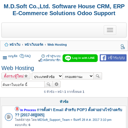
M.D.Soft Co.,Ltd. Software House CRM, ERP
E-Commerce Solutions Odoo Support
T
o
g
g
หน้าเว็บ
หน้าเว็บบอร์ด
Web Hosting
l
นห
e
า
n
เมนูลัด
FAQ
เข้าสู่ระบบ
เข้าระบบ
Log in with LINE
a
สมัครสมาชิก
v
Web Hosting
i
g
ตั้งกระทู้ใหม่
a
t
i
o
6 หัวข้อ • หน้า
1
จากทั้งหมด
1
n
หัวข้อ
การตั้งค่า Email สำหรับ POP3 ตั้งค่าอย่างไรบ้างครับ
In Process
?? [2017-08][005]
โพสต์ล่าสุด โดย
MDSoft_Support_Team
«
จันทร์ 28 ส.ค. 2017 3:10 pm
ตอบกลับ:
6