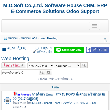
M.D.Soft Co.,Ltd. Software House CRM, ERP
E-Commerce Solutions Odoo Support
T
o
g
g
หน้าเว็บ
หน้าเว็บบอร์ด
Web Hosting
l
นห
e
า
n
เมนูลัด
FAQ
เข้าสู่ระบบ
เข้าระบบ
Log in with LINE
a
สมัครสมาชิก
v
Web Hosting
i
g
ตั้งกระทู้ใหม่
a
t
i
o
6 หัวข้อ • หน้า
1
จากทั้งหมด
1
n
หัวข้อ
การตั้งค่า Email สำหรับ POP3 ตั้งค่าอย่างไรบ้างครับ
In Process
?? [2017-08][005]
โพสต์ล่าสุด โดย
MDSoft_Support_Team
«
จันทร์ 28 ส.ค. 2017 3:10 pm
ตอบกลับ:
6