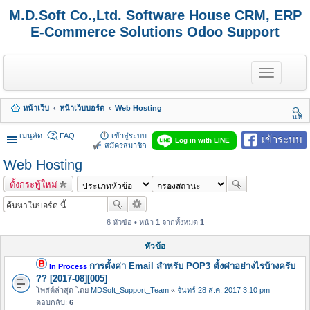
M.D.Soft Co.,Ltd. Software House CRM, ERP
E-Commerce Solutions Odoo Support
T
o
g
g
หน้าเว็บ
หน้าเว็บบอร์ด
Web Hosting
l
นห
e
า
n
เมนูลัด
FAQ
เข้าสู่ระบบ
เข้าระบบ
Log in with LINE
a
สมัครสมาชิก
v
Web Hosting
i
g
ตั้งกระทู้ใหม่
a
t
i
o
6 หัวข้อ • หน้า
1
จากทั้งหมด
1
n
หัวข้อ
การตั้งค่า Email สำหรับ POP3 ตั้งค่าอย่างไรบ้างครับ
In Process
?? [2017-08][005]
โพสต์ล่าสุด โดย
MDSoft_Support_Team
«
จันทร์ 28 ส.ค. 2017 3:10 pm
ตอบกลับ:
6