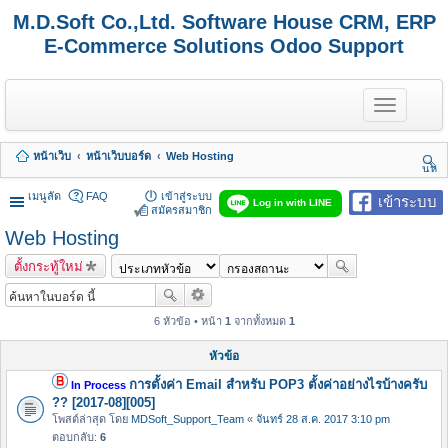
M.D.Soft Co.,Ltd. Software House CRM, ERP
E-Commerce Solutions Odoo Support
T
o
g
g
หน้าเว็บ
หน้าเว็บบอร์ด
Web Hosting
l
นห
e
า
n
เมนูลัด
FAQ
เข้าสู่ระบบ
เข้าระบบ
Log in with LINE
a
สมัครสมาชิก
v
Web Hosting
i
g
ตั้งกระทู้ใหม่
a
t
i
o
6 หัวข้อ • หน้า
1
จากทั้งหมด
1
n
หัวข้อ
การตั้งค่า Email สำหรับ POP3 ตั้งค่าอย่างไรบ้างครับ
In Process
?? [2017-08][005]
โพสต์ล่าสุด โดย
MDSoft_Support_Team
«
จันทร์ 28 ส.ค. 2017 3:10 pm
ตอบกลับ:
6