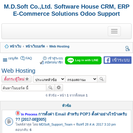
M.D.Soft Co.,Ltd. Software House CRM, ERP
E-Commerce Solutions Odoo Support
T
o
g
g
หน้าเว็บ
หน้าเว็บบอร์ด
Web Hosting
l
นห
e
า
n
เมนูลัด
FAQ
เข้าสู่ระบบ
เข้าระบบ
Log in with LINE
a
สมัครสมาชิก
v
Web Hosting
i
g
ตั้งกระทู้ใหม่
a
t
i
o
6 หัวข้อ • หน้า
1
จากทั้งหมด
1
n
หัวข้อ
การตั้งค่า Email สำหรับ POP3 ตั้งค่าอย่างไรบ้างครับ
In Process
?? [2017-08][005]
โพสต์ล่าสุด โดย
MDSoft_Support_Team
«
จันทร์ 28 ส.ค. 2017 3:10 pm
ตอบกลับ:
6