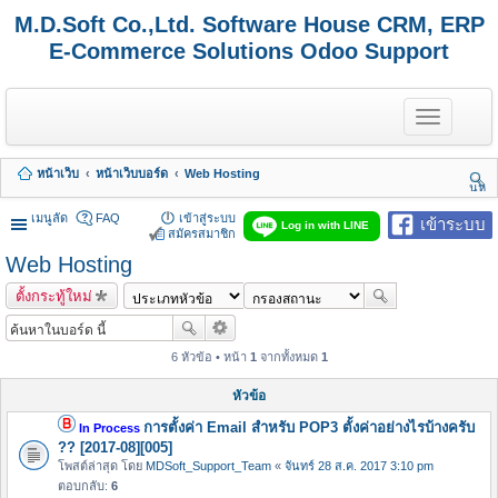
M.D.Soft Co.,Ltd. Software House CRM, ERP
E-Commerce Solutions Odoo Support
T
o
g
g
หน้าเว็บ
หน้าเว็บบอร์ด
Web Hosting
l
นห
e
า
n
เมนูลัด
FAQ
เข้าสู่ระบบ
เข้าระบบ
Log in with LINE
a
สมัครสมาชิก
v
Web Hosting
i
g
ตั้งกระทู้ใหม่
a
t
i
o
6 หัวข้อ • หน้า
1
จากทั้งหมด
1
n
หัวข้อ
การตั้งค่า Email สำหรับ POP3 ตั้งค่าอย่างไรบ้างครับ
In Process
?? [2017-08][005]
โพสต์ล่าสุด โดย
MDSoft_Support_Team
«
จันทร์ 28 ส.ค. 2017 3:10 pm
ตอบกลับ:
6