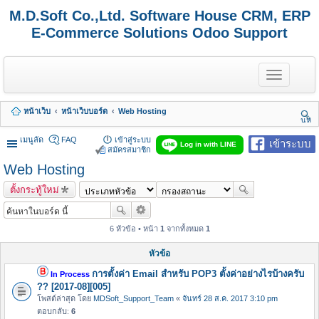
M.D.Soft Co.,Ltd. Software House CRM, ERP
E-Commerce Solutions Odoo Support
T
o
g
g
หน้าเว็บ
หน้าเว็บบอร์ด
Web Hosting
l
นห
e
า
n
เมนูลัด
FAQ
เข้าสู่ระบบ
เข้าระบบ
Log in with LINE
a
สมัครสมาชิก
v
Web Hosting
i
g
ตั้งกระทู้ใหม่
a
t
i
o
6 หัวข้อ • หน้า
1
จากทั้งหมด
1
n
หัวข้อ
การตั้งค่า Email สำหรับ POP3 ตั้งค่าอย่างไรบ้างครับ
In Process
?? [2017-08][005]
โพสต์ล่าสุด โดย
MDSoft_Support_Team
«
จันทร์ 28 ส.ค. 2017 3:10 pm
ตอบกลับ:
6