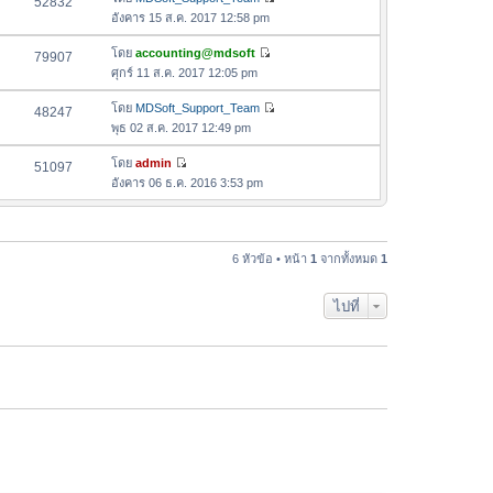
52832
า
ดู
ค
อังคาร 15 ส.ค. 2017 12:58 pm
ม
ข้
ว
ล่
อ
โดย
accounting@mdsoft
79907
า
า
ดู
ค
ศุกร์ 11 ส.ค. 2017 12:05 pm
ม
สุ
ข้
ว
ล่
ด
อ
โดย
MDSoft_Support_Team
48247
า
า
ดู
ค
พุธ 02 ส.ค. 2017 12:49 pm
ม
สุ
ข้
ว
ล่
ด
อ
โดย
admin
51097
า
า
ดู
ค
อังคาร 06 ธ.ค. 2016 3:53 pm
ม
สุ
ข้
ว
ล่
ด
อ
า
า
ค
ม
สุ
ว
6 หัวข้อ • หน้า
1
จากทั้งหมด
1
ล่
ด
า
า
ม
สุ
ไปที่
ล่
ด
า
สุ
ด