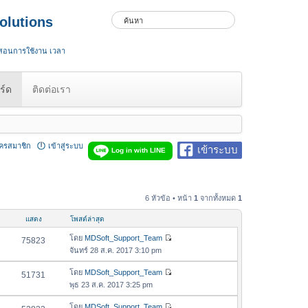
olutions
 สอนการใช้งาน เวลา
ร์ด
ติดต่อเรา
ัครสมาชิก
เข้าสู่ระบบ
เข้าระบบ
Log in with LINE
6 หัวข้อ • หน้า
1
จากทั้งหมด
1
แสดง
โพสต์ล่าสุด
โดย
MDSoft_Support_Team
75823
ดู
จันทร์ 28 ส.ค. 2017 3:10 pm
ข้
อ
โดย
MDSoft_Support_Team
51731
ดู
ค
พุธ 23 ส.ค. 2017 3:25 pm
ข้
ว
อ
โดย
MDSoft_Support_Team