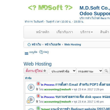
M.D.Soft Co
Odoo Suppor
บริการทำเว็บไซต์ พัฒนา
ทำการ วันจันทร์ - วันศุกร์ เวลา 10.00 น. - 19.00 น.
(
หน้าหลัก
เกี่ยวกับเรา
บริการ
สินค้า
c
u
หน้าเว็บ
หน้าเว็บบอร์ด
Web Hosting
r
r
เมนูลัด
FAQ
e
n
Web Hosting
t
ตั้งกระทู้ใหม่
)
หัวข้อ
การตั้งค่า Email สำหรับ POP3 ตั้งค่าอ
In Process
โดย
accounting@mdsoft
» พุธ 23 ส.ค. 2017 2:29 pm
ไ
รบกวนช่วยตรวจเช็ค disk space หน่อย
ฟ
In Process
ล์
โดย
accounting@mdsoft
» พุธ 23 ส.ค. 2017 1:46 pm
ไ
แ
แนะนำการทำ Redirect website [2017-08]
ฟ
Solved