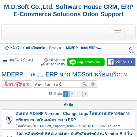
M.D.Soft Co.,Ltd. Software House CRM, ERP
E-Commerce Solutions Odoo Support
T
o
g
g
หน้าเว็บ
หน้าเว็บบอร์ด
Product
MDERP - ระบบ ERP จาก MDSoft พร้อมบริการ
l
นห
e
า
n
เมนูลัด
FAQ
เข้าสู่ระบบ
เข้าระบบ
Log in with LINE
a
สมัครสมาชิก
v
MDERP - ระบบ ERP จาก MDSoft พร้อมบริการ
i
g
a
ตั้งกระทู้ใหม่
t
i
58 หัวข้อ
1
2
3
o
n
หัวข้อ
อัพเดท MDERP Version - Change Logs โปรแกรมบริหารจัดการ
ทรัพยากรภายในองค์กร ระบบ ERP
โพสต์ล่าสุด โดย
MDSoft_Support_Team
«
จันทร์ 10 เม.ย. 2023 6:10 pm
จัดการสินทรัพย์บริษัทแบบง่ายๆ บันทึกสินทรัพย์ผ่าน Vendor Bill ใน