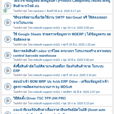
วิธีนำเข้าข้อมูลหมวดหมู่สินค้า (Product Categories) เพิ่มหมวดหมู
สินค้าจากไฟล์ xls
โพสต์ล่าสุด โดย
narisara
«
จันทร์ 06 ต.ค. 2025 6:17 pm
วิธีขอรหัสผ่านเพื่อเปิดใช้งาน SMTP ของ Gmail ฟรี ใช้ส่งเมลออก
จากโปรแกรม
โพสต์ล่าสุด โดย
mdsoft-support-m161
«
พุธ 24 ก.ย. 2025 3:05 pm
ใช้ Google Sheets ช่วยตรวจข้อมูลจาก MDERP | ได้ข้อมูลครบ ลด
ข้อผิดพลาด
โพสต์ล่าสุด โดย
mdsoft-support-m161
«
ศุกร์ 20 มิ.ย. 2025 1:20 pm
จัดการคลังสินค้า odoo บาร์โคด ครบวงจร โปรแกรมสร้าง ตรวจสอบ
control barcode warehouse
โพสต์ล่าสุด โดย
mdsoft-support-m161
«
พุธ 18 มิ.ย. 2025 5:40 pm
สั่งซื้อสินค้าอัตโนมัติตามระดับสต๊อก ป้องกันสินค้าขาด ในระบบ
ERP
โพสต์ล่าสุด โดย
mdsoft-support-m161
«
ศุกร์ 18 เม.ย. 2025 3:10 pm
สอนนำเข้า BOM MRP บน ระบบ ERP Odoo - เตรียมข้อมูลนำเข้า
สูตรการผลิตครบกระบวนการ by MDSoft
โพสต์ล่าสุด โดย
mdsoft-support-m161
«
พฤหัสฯ. 06 มี.ค. 2025 2:07 pm
วิธีติดตั้ง Driver TSC TPP-244 PRO
โพสต์ล่าสุด โดย
mdsoft-support-m161
«
พุธ 26 ก.พ. 2025 5:23 pm
แนะนำฟิเจอร์บันทึกค่าเสื่อมราคาสินทรัพย์อัตโนมัติ (Asset auto