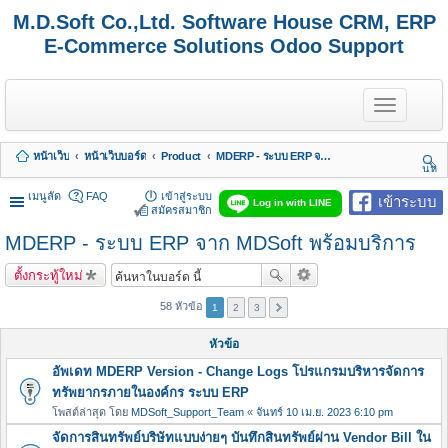
M.D.Soft Co.,Ltd. Software House CRM, ERP
E-Commerce Solutions Odoo Support
T
o
g
g
หน้าเว็บ
หน้าเว็บบอร์ด
Product
MDERP - ระบบ ERP จาก MDSoft พร้อมบริการ
l
นห
e
า
n
เมนูลัด
FAQ
เข้าสู่ระบบ
เข้าระบบ
Log in with LINE
a
สมัครสมาชิก
v
MDERP - ระบบ ERP จาก MDSoft พร้อมบริการ
i
g
a
ตั้งกระทู้ใหม่
t
i
58 หัวข้อ
1
2
3
o
n
หัวข้อ
อัพเดท MDERP Version - Change Logs โปรแกรมบริหารจัดการ
ทรัพยากรภายในองค์กร ระบบ ERP
โพสต์ล่าสุด โดย
MDSoft_Support_Team
«
จันทร์ 10 เม.ย. 2023 6:10 pm
จัดการสินทรัพย์บริษัทแบบง่ายๆ บันทึกสินทรัพย์ผ่าน Vendor Bill ใน