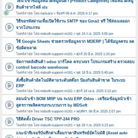
วิธีนำเข้าข้อมูลหมวดหมู่สินค้า (Product Categories) เพิ่มหมวดหมู
สินค้าจากไฟล์ xls
โพสต์ล่าสุด โดย
narisara
«
จันทร์ 06 ต.ค. 2025 6:17 pm
วิธีขอรหัสผ่านเพื่อเปิดใช้งาน SMTP ของ Gmail ฟรี ใช้ส่งเมลออก
จากโปรแกรม
โพสต์ล่าสุด โดย
mdsoft-support-m161
«
พุธ 24 ก.ย. 2025 3:05 pm
ใช้ Google Sheets ช่วยตรวจข้อมูลจาก MDERP | ได้ข้อมูลครบ ลด
ข้อผิดพลาด
โพสต์ล่าสุด โดย
mdsoft-support-m161
«
ศุกร์ 20 มิ.ย. 2025 1:20 pm
จัดการคลังสินค้า odoo บาร์โคด ครบวงจร โปรแกรมสร้าง ตรวจสอบ
control barcode warehouse
โพสต์ล่าสุด โดย
mdsoft-support-m161
«
พุธ 18 มิ.ย. 2025 5:40 pm
สั่งซื้อสินค้าอัตโนมัติตามระดับสต๊อก ป้องกันสินค้าขาด ในระบบ
ERP
โพสต์ล่าสุด โดย
mdsoft-support-m161
«
ศุกร์ 18 เม.ย. 2025 3:10 pm
สอนนำเข้า BOM MRP บน ระบบ ERP Odoo - เตรียมข้อมูลนำเข้า
สูตรการผลิตครบกระบวนการ by MDSoft
โพสต์ล่าสุด โดย
mdsoft-support-m161
«
พฤหัสฯ. 06 มี.ค. 2025 2:07 pm
วิธีติดตั้ง Driver TSC TPP-244 PRO
โพสต์ล่าสุด โดย
mdsoft-support-m161
«
พุธ 26 ก.พ. 2025 5:23 pm
แนะนำฟิเจอร์บันทึกค่าเสื่อมราคาสินทรัพย์อัตโนมัติ (Asset auto