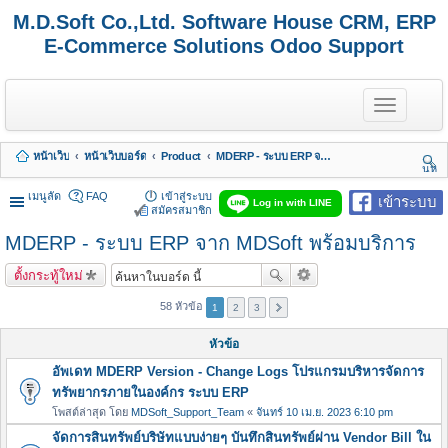
M.D.Soft Co.,Ltd. Software House CRM, ERP
E-Commerce Solutions Odoo Support
T
o
g
g
หน้าเว็บ
หน้าเว็บบอร์ด
Product
MDERP - ระบบ ERP จาก MDSoft พร้อมบริการ
l
นห
e
า
n
เมนูลัด
FAQ
เข้าสู่ระบบ
เข้าระบบ
Log in with LINE
a
สมัครสมาชิก
v
MDERP - ระบบ ERP จาก MDSoft พร้อมบริการ
i
g
a
ตั้งกระทู้ใหม่
t
i
58 หัวข้อ
1
2
3
o
n
หัวข้อ
อัพเดท MDERP Version - Change Logs โปรแกรมบริหารจัดการ
ทรัพยากรภายในองค์กร ระบบ ERP
โพสต์ล่าสุด โดย
MDSoft_Support_Team
«
จันทร์ 10 เม.ย. 2023 6:10 pm
จัดการสินทรัพย์บริษัทแบบง่ายๆ บันทึกสินทรัพย์ผ่าน Vendor Bill ใน