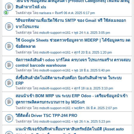
วิธีนำเข้าข้อมูลหมวดหมู่สินค้า (Product Categories) เพิ่มหมวดหมู
สินค้าจากไฟล์ xls
โพสต์ล่าสุด โดย
narisara
«
จันทร์ 06 ต.ค. 2025 6:17 pm
วิธีขอรหัสผ่านเพื่อเปิดใช้งาน SMTP ของ Gmail ฟรี ใช้ส่งเมลออก
จากโปรแกรม
โพสต์ล่าสุด โดย
mdsoft-support-m161
«
พุธ 24 ก.ย. 2025 3:05 pm
ใช้ Google Sheets ช่วยตรวจข้อมูลจาก MDERP | ได้ข้อมูลครบ ลด
ข้อผิดพลาด
โพสต์ล่าสุด โดย
mdsoft-support-m161
«
ศุกร์ 20 มิ.ย. 2025 1:20 pm
จัดการคลังสินค้า odoo บาร์โคด ครบวงจร โปรแกรมสร้าง ตรวจสอบ
control barcode warehouse
โพสต์ล่าสุด โดย
mdsoft-support-m161
«
พุธ 18 มิ.ย. 2025 5:40 pm
สั่งซื้อสินค้าอัตโนมัติตามระดับสต๊อก ป้องกันสินค้าขาด ในระบบ
ERP
โพสต์ล่าสุด โดย
mdsoft-support-m161
«
ศุกร์ 18 เม.ย. 2025 3:10 pm
สอนนำเข้า BOM MRP บน ระบบ ERP Odoo - เตรียมข้อมูลนำเข้า
สูตรการผลิตครบกระบวนการ by MDSoft
โพสต์ล่าสุด โดย
mdsoft-support-m161
«
พฤหัสฯ. 06 มี.ค. 2025 2:07 pm
วิธีติดตั้ง Driver TSC TPP-244 PRO
โพสต์ล่าสุด โดย
mdsoft-support-m161
«
พุธ 26 ก.พ. 2025 5:23 pm
แนะนำฟิเจอร์บันทึกค่าเสื่อมราคาสินทรัพย์อัตโนมัติ (Asset auto