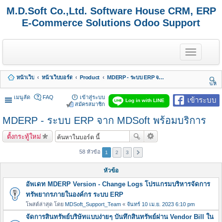
M.D.Soft Co.,Ltd. Software House CRM, ERP
E-Commerce Solutions Odoo Support
T
o
g
g
หน้าเว็บ
หน้าเว็บบอร์ด
Product
MDERP - ระบบ ERP จาก MDSoft พร้อมบริการ
l
นห
e
า
n
เมนูลัด
FAQ
เข้าสู่ระบบ
เข้าระบบ
Log in with LINE
a
สมัครสมาชิก
v
MDERP - ระบบ ERP จาก MDSoft พร้อมบริการ
i
g
a
ตั้งกระทู้ใหม่
t
i
58 หัวข้อ
1
2
3
o
n
หัวข้อ
อัพเดท MDERP Version - Change Logs โปรแกรมบริหารจัดการ
ทรัพยากรภายในองค์กร ระบบ ERP
โพสต์ล่าสุด โดย
MDSoft_Support_Team
«
จันทร์ 10 เม.ย. 2023 6:10 pm
จัดการสินทรัพย์บริษัทแบบง่ายๆ บันทึกสินทรัพย์ผ่าน Vendor Bill ใน