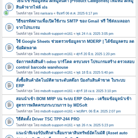
วิธีนำเข้าข้อมูลหมวดหมู่สินค้า (Product Categories) เพิ่มหมวดหมู
สินค้าจากไฟล์ xls
โพสต์ล่าสุด โดย
narisara
«
จันทร์ 06 ต.ค. 2025 6:17 pm
วิธีขอรหัสผ่านเพื่อเปิดใช้งาน SMTP ของ Gmail ฟรี ใช้ส่งเมลออก
จากโปรแกรม
โพสต์ล่าสุด โดย
mdsoft-support-m161
«
พุธ 24 ก.ย. 2025 3:05 pm
ใช้ Google Sheets ช่วยตรวจข้อมูลจาก MDERP | ได้ข้อมูลครบ ลด
ข้อผิดพลาด
โพสต์ล่าสุด โดย
mdsoft-support-m161
«
ศุกร์ 20 มิ.ย. 2025 1:20 pm
จัดการคลังสินค้า odoo บาร์โคด ครบวงจร โปรแกรมสร้าง ตรวจสอบ
control barcode warehouse
โพสต์ล่าสุด โดย
mdsoft-support-m161
«
พุธ 18 มิ.ย. 2025 5:40 pm
สั่งซื้อสินค้าอัตโนมัติตามระดับสต๊อก ป้องกันสินค้าขาด ในระบบ
ERP
โพสต์ล่าสุด โดย
mdsoft-support-m161
«
ศุกร์ 18 เม.ย. 2025 3:10 pm
สอนนำเข้า BOM MRP บน ระบบ ERP Odoo - เตรียมข้อมูลนำเข้า
สูตรการผลิตครบกระบวนการ by MDSoft
โพสต์ล่าสุด โดย
mdsoft-support-m161
«
พฤหัสฯ. 06 มี.ค. 2025 2:07 pm
วิธีติดตั้ง Driver TSC TPP-244 PRO
โพสต์ล่าสุด โดย
mdsoft-support-m161
«
พุธ 26 ก.พ. 2025 5:23 pm
แนะนำฟิเจอร์บันทึกค่าเสื่อมราคาสินทรัพย์อัตโนมัติ (Asset auto