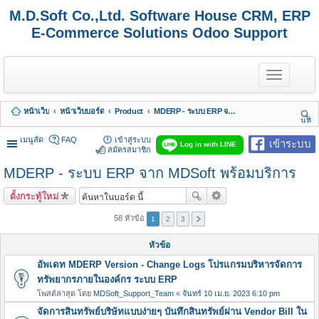
M.D.Soft Co.,Ltd. Software House CRM, ERP
E-Commerce Solutions Odoo Support
T
o
g
g
หน้าเว็บ
หน้าเว็บบอร์ด
Product
MDERP - ระบบ ERP จาก MDSoft พร้อมบริการ
l
นห
e
า
n
เมนูลัด
FAQ
เข้าสู่ระบบ
เข้าระบบ
Log in with LINE
a
สมัครสมาชิก
v
MDERP - ระบบ ERP จาก MDSoft พร้อมบริการ
i
g
a
ตั้งกระทู้ใหม่
t
i
58 หัวข้อ
1
2
3
o
n
หัวข้อ
อัพเดท MDERP Version - Change Logs โปรแกรมบริหารจัดการ
ทรัพยากรภายในองค์กร ระบบ ERP
โพสต์ล่าสุด โดย
MDSoft_Support_Team
«
จันทร์ 10 เม.ย. 2023 6:10 pm
จัดการสินทรัพย์บริษัทแบบง่ายๆ บันทึกสินทรัพย์ผ่าน Vendor Bill ใน