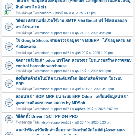
วิธีนำเข้าข้อมูลหมวดหมู่สินค้า (Product Categories) เพิ่มหมวดหมู
สินค้าจากไฟล์ xls
โพสต์ล่าสุด โดย
narisara
«
จันทร์ 06 ต.ค. 2025 6:17 pm
วิธีขอรหัสผ่านเพื่อเปิดใช้งาน SMTP ของ Gmail ฟรี ใช้ส่งเมลออก
จากโปรแกรม
โพสต์ล่าสุด โดย
mdsoft-support-m161
«
พุธ 24 ก.ย. 2025 3:05 pm
ใช้ Google Sheets ช่วยตรวจข้อมูลจาก MDERP | ได้ข้อมูลครบ ลด
ข้อผิดพลาด
โพสต์ล่าสุด โดย
mdsoft-support-m161
«
ศุกร์ 20 มิ.ย. 2025 1:20 pm
จัดการคลังสินค้า odoo บาร์โคด ครบวงจร โปรแกรมสร้าง ตรวจสอบ
control barcode warehouse
โพสต์ล่าสุด โดย
mdsoft-support-m161
«
พุธ 18 มิ.ย. 2025 5:40 pm
สั่งซื้อสินค้าอัตโนมัติตามระดับสต๊อก ป้องกันสินค้าขาด ในระบบ
ERP
โพสต์ล่าสุด โดย
mdsoft-support-m161
«
ศุกร์ 18 เม.ย. 2025 3:10 pm
สอนนำเข้า BOM MRP บน ระบบ ERP Odoo - เตรียมข้อมูลนำเข้า
สูตรการผลิตครบกระบวนการ by MDSoft
โพสต์ล่าสุด โดย
mdsoft-support-m161
«
พฤหัสฯ. 06 มี.ค. 2025 2:07 pm
วิธีติดตั้ง Driver TSC TPP-244 PRO
โพสต์ล่าสุด โดย
mdsoft-support-m161
«
พุธ 26 ก.พ. 2025 5:23 pm
แนะนำฟิเจอร์บันทึกค่าเสื่อมราคาสินทรัพย์อัตโนมัติ (Asset auto