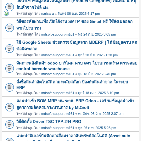
วิธีนำเข้าข้อมูลหมวดหมู่สินค้า (Product Categories) เพิ่มหมวดหมู
สินค้าจากไฟล์ xls
โพสต์ล่าสุด โดย
narisara
«
จันทร์ 06 ต.ค. 2025 6:17 pm
วิธีขอรหัสผ่านเพื่อเปิดใช้งาน SMTP ของ Gmail ฟรี ใช้ส่งเมลออก
จากโปรแกรม
โพสต์ล่าสุด โดย
mdsoft-support-m161
«
พุธ 24 ก.ย. 2025 3:05 pm
ใช้ Google Sheets ช่วยตรวจข้อมูลจาก MDERP | ได้ข้อมูลครบ ลด
ข้อผิดพลาด
โพสต์ล่าสุด โดย
mdsoft-support-m161
«
ศุกร์ 20 มิ.ย. 2025 1:20 pm
จัดการคลังสินค้า odoo บาร์โคด ครบวงจร โปรแกรมสร้าง ตรวจสอบ
control barcode warehouse
โพสต์ล่าสุด โดย
mdsoft-support-m161
«
พุธ 18 มิ.ย. 2025 5:40 pm
สั่งซื้อสินค้าอัตโนมัติตามระดับสต๊อก ป้องกันสินค้าขาด ในระบบ
ERP
โพสต์ล่าสุด โดย
mdsoft-support-m161
«
ศุกร์ 18 เม.ย. 2025 3:10 pm
สอนนำเข้า BOM MRP บน ระบบ ERP Odoo - เตรียมข้อมูลนำเข้า
สูตรการผลิตครบกระบวนการ by MDSoft
โพสต์ล่าสุด โดย
mdsoft-support-m161
«
พฤหัสฯ. 06 มี.ค. 2025 2:07 pm
วิธีติดตั้ง Driver TSC TPP-244 PRO
โพสต์ล่าสุด โดย
mdsoft-support-m161
«
พุธ 26 ก.พ. 2025 5:23 pm
แนะนำฟิเจอร์บันทึกค่าเสื่อมราคาสินทรัพย์อัตโนมัติ (Asset auto