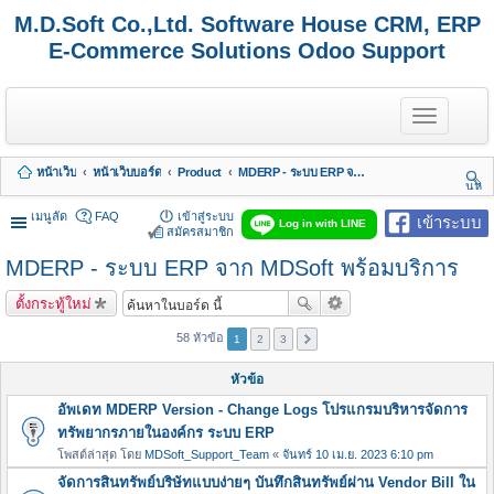
M.D.Soft Co.,Ltd. Software House CRM, ERP
E-Commerce Solutions Odoo Support
T
o
g
g
หน้าเว็บ
หน้าเว็บบอร์ด
Product
MDERP - ระบบ ERP จาก MDSoft พร้อมบริการ
l
นห
e
า
n
เมนูลัด
FAQ
เข้าสู่ระบบ
เข้าระบบ
Log in with LINE
a
สมัครสมาชิก
v
MDERP - ระบบ ERP จาก MDSoft พร้อมบริการ
i
g
a
ตั้งกระทู้ใหม่
t
i
58 หัวข้อ
1
2
3
o
n
หัวข้อ
อัพเดท MDERP Version - Change Logs โปรแกรมบริหารจัดการ
ทรัพยากรภายในองค์กร ระบบ ERP
โพสต์ล่าสุด โดย
MDSoft_Support_Team
«
จันทร์ 10 เม.ย. 2023 6:10 pm
จัดการสินทรัพย์บริษัทแบบง่ายๆ บันทึกสินทรัพย์ผ่าน Vendor Bill ใน