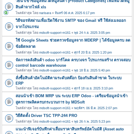
วิธีนำเข้าข้อมูลหมวดหมู่สินค้า (Product Categories) เพิ่มหมวดหมู
สินค้าจากไฟล์ xls
โพสต์ล่าสุด โดย
narisara
«
จันทร์ 06 ต.ค. 2025 6:17 pm
วิธีขอรหัสผ่านเพื่อเปิดใช้งาน SMTP ของ Gmail ฟรี ใช้ส่งเมลออก
จากโปรแกรม
โพสต์ล่าสุด โดย
mdsoft-support-m161
«
พุธ 24 ก.ย. 2025 3:05 pm
ใช้ Google Sheets ช่วยตรวจข้อมูลจาก MDERP | ได้ข้อมูลครบ ลด
ข้อผิดพลาด
โพสต์ล่าสุด โดย
mdsoft-support-m161
«
ศุกร์ 20 มิ.ย. 2025 1:20 pm
จัดการคลังสินค้า odoo บาร์โคด ครบวงจร โปรแกรมสร้าง ตรวจสอบ
control barcode warehouse
โพสต์ล่าสุด โดย
mdsoft-support-m161
«
พุธ 18 มิ.ย. 2025 5:40 pm
สั่งซื้อสินค้าอัตโนมัติตามระดับสต๊อก ป้องกันสินค้าขาด ในระบบ
ERP
โพสต์ล่าสุด โดย
mdsoft-support-m161
«
ศุกร์ 18 เม.ย. 2025 3:10 pm
สอนนำเข้า BOM MRP บน ระบบ ERP Odoo - เตรียมข้อมูลนำเข้า
สูตรการผลิตครบกระบวนการ by MDSoft
โพสต์ล่าสุด โดย
mdsoft-support-m161
«
พฤหัสฯ. 06 มี.ค. 2025 2:07 pm
วิธีติดตั้ง Driver TSC TPP-244 PRO
โพสต์ล่าสุด โดย
mdsoft-support-m161
«
พุธ 26 ก.พ. 2025 5:23 pm
แนะนำฟิเจอร์บันทึกค่าเสื่อมราคาสินทรัพย์อัตโนมัติ (Asset auto