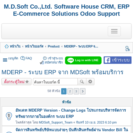
M.D.Soft Co.,Ltd. Software House CRM, ERP
E-Commerce Solutions Odoo Support
T
o
g
g
หน้าเว็บ
หน้าเว็บบอร์ด
Product
MDERP - ระบบ ERP จาก MDSoft พร้อมบริการ
l
นห
e
า
n
เมนูลัด
FAQ
เข้าสู่ระบบ
เข้าระบบ
Log in with LINE
a
สมัครสมาชิก
v
MDERP - ระบบ ERP จาก MDSoft พร้อมบริการ
i
g
a
ตั้งกระทู้ใหม่
t
i
58 หัวข้อ
1
2
3
o
n
หัวข้อ
อัพเดท MDERP Version - Change Logs โปรแกรมบริหารจัดการ
ทรัพยากรภายในองค์กร ระบบ ERP
โพสต์ล่าสุด โดย
MDSoft_Support_Team
«
จันทร์ 10 เม.ย. 2023 6:10 pm
จัดการสินทรัพย์บริษัทแบบง่ายๆ บันทึกสินทรัพย์ผ่าน Vendor Bill ใน