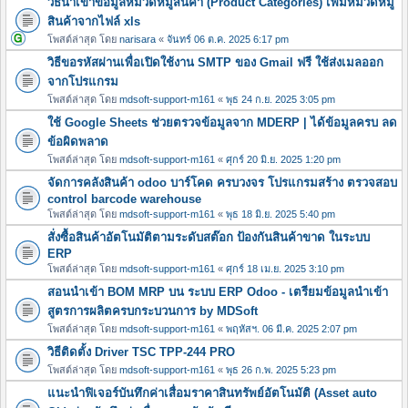
วิธีนำเข้าข้อมูลหมวดหมู่สินค้า (Product Categories) เพิ่มหมวดหมู
สินค้าจากไฟล์ xls
โพสต์ล่าสุด โดย
narisara
«
จันทร์ 06 ต.ค. 2025 6:17 pm
วิธีขอรหัสผ่านเพื่อเปิดใช้งาน SMTP ของ Gmail ฟรี ใช้ส่งเมลออก
จากโปรแกรม
โพสต์ล่าสุด โดย
mdsoft-support-m161
«
พุธ 24 ก.ย. 2025 3:05 pm
ใช้ Google Sheets ช่วยตรวจข้อมูลจาก MDERP | ได้ข้อมูลครบ ลด
ข้อผิดพลาด
โพสต์ล่าสุด โดย
mdsoft-support-m161
«
ศุกร์ 20 มิ.ย. 2025 1:20 pm
จัดการคลังสินค้า odoo บาร์โคด ครบวงจร โปรแกรมสร้าง ตรวจสอบ
control barcode warehouse
โพสต์ล่าสุด โดย
mdsoft-support-m161
«
พุธ 18 มิ.ย. 2025 5:40 pm
สั่งซื้อสินค้าอัตโนมัติตามระดับสต๊อก ป้องกันสินค้าขาด ในระบบ
ERP
โพสต์ล่าสุด โดย
mdsoft-support-m161
«
ศุกร์ 18 เม.ย. 2025 3:10 pm
สอนนำเข้า BOM MRP บน ระบบ ERP Odoo - เตรียมข้อมูลนำเข้า
สูตรการผลิตครบกระบวนการ by MDSoft
โพสต์ล่าสุด โดย
mdsoft-support-m161
«
พฤหัสฯ. 06 มี.ค. 2025 2:07 pm
วิธีติดตั้ง Driver TSC TPP-244 PRO
โพสต์ล่าสุด โดย
mdsoft-support-m161
«
พุธ 26 ก.พ. 2025 5:23 pm
แนะนำฟิเจอร์บันทึกค่าเสื่อมราคาสินทรัพย์อัตโนมัติ (Asset auto