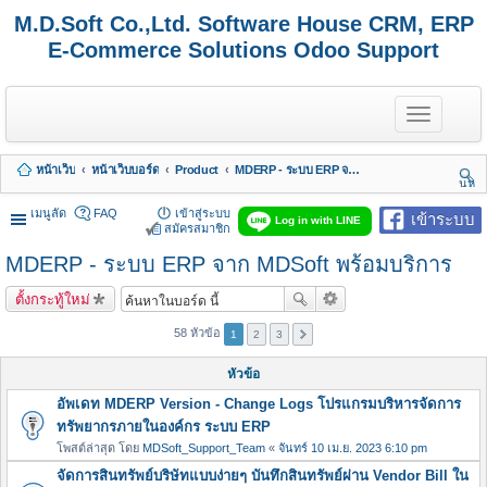
M.D.Soft Co.,Ltd. Software House CRM, ERP
E-Commerce Solutions Odoo Support
T
o
g
g
หน้าเว็บ
หน้าเว็บบอร์ด
Product
MDERP - ระบบ ERP จาก MDSoft พร้อมบริการ
l
นห
e
า
n
เมนูลัด
FAQ
เข้าสู่ระบบ
เข้าระบบ
Log in with LINE
a
สมัครสมาชิก
v
MDERP - ระบบ ERP จาก MDSoft พร้อมบริการ
i
g
a
ตั้งกระทู้ใหม่
t
i
58 หัวข้อ
1
2
3
o
n
หัวข้อ
อัพเดท MDERP Version - Change Logs โปรแกรมบริหารจัดการ
ทรัพยากรภายในองค์กร ระบบ ERP
โพสต์ล่าสุด โดย
MDSoft_Support_Team
«
จันทร์ 10 เม.ย. 2023 6:10 pm
จัดการสินทรัพย์บริษัทแบบง่ายๆ บันทึกสินทรัพย์ผ่าน Vendor Bill ใน