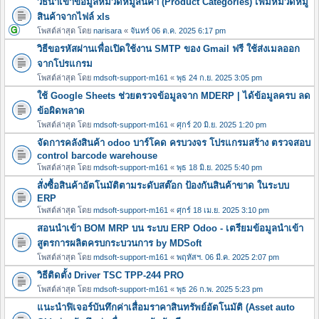
วิธีนำเข้าข้อมูลหมวดหมู่สินค้า (Product Categories) เพิ่มหมวดหมู
สินค้าจากไฟล์ xls
โพสต์ล่าสุด โดย
narisara
«
จันทร์ 06 ต.ค. 2025 6:17 pm
วิธีขอรหัสผ่านเพื่อเปิดใช้งาน SMTP ของ Gmail ฟรี ใช้ส่งเมลออก
จากโปรแกรม
โพสต์ล่าสุด โดย
mdsoft-support-m161
«
พุธ 24 ก.ย. 2025 3:05 pm
ใช้ Google Sheets ช่วยตรวจข้อมูลจาก MDERP | ได้ข้อมูลครบ ลด
ข้อผิดพลาด
โพสต์ล่าสุด โดย
mdsoft-support-m161
«
ศุกร์ 20 มิ.ย. 2025 1:20 pm
จัดการคลังสินค้า odoo บาร์โคด ครบวงจร โปรแกรมสร้าง ตรวจสอบ
control barcode warehouse
โพสต์ล่าสุด โดย
mdsoft-support-m161
«
พุธ 18 มิ.ย. 2025 5:40 pm
สั่งซื้อสินค้าอัตโนมัติตามระดับสต๊อก ป้องกันสินค้าขาด ในระบบ
ERP
โพสต์ล่าสุด โดย
mdsoft-support-m161
«
ศุกร์ 18 เม.ย. 2025 3:10 pm
สอนนำเข้า BOM MRP บน ระบบ ERP Odoo - เตรียมข้อมูลนำเข้า
สูตรการผลิตครบกระบวนการ by MDSoft
โพสต์ล่าสุด โดย
mdsoft-support-m161
«
พฤหัสฯ. 06 มี.ค. 2025 2:07 pm
วิธีติดตั้ง Driver TSC TPP-244 PRO
โพสต์ล่าสุด โดย
mdsoft-support-m161
«
พุธ 26 ก.พ. 2025 5:23 pm
แนะนำฟิเจอร์บันทึกค่าเสื่อมราคาสินทรัพย์อัตโนมัติ (Asset auto