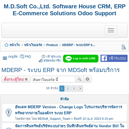
M.D.Soft Co.,Ltd. Software House CRM, ERP
E-Commerce Solutions Odoo Support
T
o
g
g
หน้าเว็บ
หน้าเว็บบอร์ด
Product
MDERP - ระบบ ERP จาก MDSoft พร้อมบริการ
l
นห
e
า
n
เมนูลัด
FAQ
เข้าสู่ระบบ
เข้าระบบ
Log in with LINE
a
สมัครสมาชิก
v
MDERP - ระบบ ERP จาก MDSoft พร้อมบริการ
i
g
a
ตั้งกระทู้ใหม่
t
i
58 หัวข้อ
1
2
3
o
n
หัวข้อ
อัพเดท MDERP Version - Change Logs โปรแกรมบริหารจัดการ
ทรัพยากรภายในองค์กร ระบบ ERP
โพสต์ล่าสุด โดย
MDSoft_Support_Team
«
จันทร์ 10 เม.ย. 2023 6:10 pm
จัดการสินทรัพย์บริษัทแบบง่ายๆ บันทึกสินทรัพย์ผ่าน Vendor Bill ใน