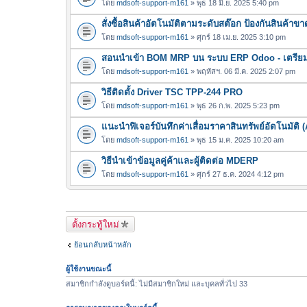
โดย
mdsoft-support-m161
» พุธ 18 มิ.ย. 2025 5:40 pm
สั่งซื้อสินค้าอัตโนมัติตามระดับสต๊อก ป้องกันสินค้
โดย
mdsoft-support-m161
» ศุกร์ 18 เม.ย. 2025 3:10 pm
สอนนำเข้า BOM MRP บน ระบบ ERP Odoo - เตรียม
โดย
mdsoft-support-m161
» พฤหัสฯ. 06 มี.ค. 2025 2:07 pm
วิธีติดตั้ง Driver TSC TPP-244 PRO
โดย
mdsoft-support-m161
» พุธ 26 ก.พ. 2025 5:23 pm
แนะนำฟิเจอร์บันทึกค่าเสื่อมราคาสินทรัพย์อัตโนมัติ 
โดย
mdsoft-support-m161
» พุธ 15 ม.ค. 2025 10:20 am
วิธีนำเข้าข้อมูลคู่ค้าและผู้ติดต่อ MDERP
โดย
mdsoft-support-m161
» ศุกร์ 27 ธ.ค. 2024 4:12 pm
ตั้งกระทู้ใหม่
ย้อนกลับหน้าหลัก
ผู้ใช้งานขณะนี้
สมาชิกกำลังดูบอร์ดนี้: ไม่มีสมาชิกใหม่ และบุคลทั่วไป 33