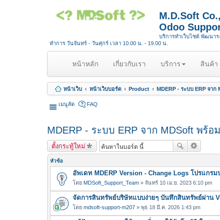
M.D.Soft Co
Odoo Suppor
บริการทำเว็บไซต์ พัฒนา
ทำการ วันจันทร์ - วันศุกร์ เวลา 10.00 น. - 19.00 น.
(
หน้าหลัก
เกี่ยวกับเรา
บริการ
สินค้า
c
u
หน้าเว็บ
หน้าเว็บบอร์ด
Product
MDERP - ระบบ ERP จาก M
r
r
เมนูลัด
FAQ
e
n
MDERP - ระบบ ERP จาก MDSoft พร้อม
t
)
ตั้งกระทู้ใหม่
หัวข้อ
อัพเดท MDERP Version - Change Logs โปรแกรมบ
โดย
MDSoft_Support_Team
» จันทร์ 10 เม.ย. 2023 6:10 pm
จัดการสินทรัพย์บริษัทแบบง่ายๆ บันทึกสินทรัพย์ผ่า
โดย
mdsoft-support-m207
» พุธ 18 มี.ค. 2026 1:43 pm