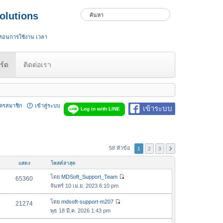
olutions
 สอนการใช้งาน เวลา
ร์ด
ติดต่อเรา
ัครสมาชิก
เข้าสู่ระบบ
เข้าระบบ
Log in with LINE
58 หัวข้อ
1
2
3
แสดง
โพสต์ล่าสุด
โดย
MDSoft_Support_Team
65360
ดู
จันทร์ 10 เม.ย. 2023 6:10 pm
ข้
อ
โดย
mdsoft-support-m207
21274
ดู
ค
พุธ 18 มี.ค. 2026 1:43 pm
ข้
ว