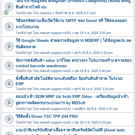
วิธีนำเข้าข้อมูลหมวดหมู่สินค้า (Product Categories) เพิ่มหมวดหมู
สินค้าจากไฟล์ xls
โพสต์ล่าสุด โดย
narisara
«
จันทร์ 06 ต.ค. 2025 6:17 pm
วิธีขอรหัสผ่านเพื่อเปิดใช้งาน SMTP ของ Gmail ฟรี ใช้ส่งเมลออก
จากโปรแกรม
โพสต์ล่าสุด โดย
mdsoft-support-m161
«
พุธ 24 ก.ย. 2025 3:05 pm
ใช้ Google Sheets ช่วยตรวจข้อมูลจาก MDERP | ได้ข้อมูลครบ ลด
ข้อผิดพลาด
โพสต์ล่าสุด โดย
mdsoft-support-m161
«
ศุกร์ 20 มิ.ย. 2025 1:20 pm
จัดการคลังสินค้า odoo บาร์โคด ครบวงจร โปรแกรมสร้าง ตรวจสอบ
control barcode warehouse
โพสต์ล่าสุด โดย
mdsoft-support-m161
«
พุธ 18 มิ.ย. 2025 5:40 pm
สั่งซื้อสินค้าอัตโนมัติตามระดับสต๊อก ป้องกันสินค้าขาด ในระบบ
ERP
โพสต์ล่าสุด โดย
mdsoft-support-m161
«
ศุกร์ 18 เม.ย. 2025 3:10 pm
สอนนำเข้า BOM MRP บน ระบบ ERP Odoo - เตรียมข้อมูลนำเข้า
สูตรการผลิตครบกระบวนการ by MDSoft
โพสต์ล่าสุด โดย
mdsoft-support-m161
«
พฤหัสฯ. 06 มี.ค. 2025 2:07 pm
วิธีติดตั้ง Driver TSC TPP-244 PRO
โพสต์ล่าสุด โดย
mdsoft-support-m161
«
พุธ 26 ก.พ. 2025 5:23 pm
แนะนำฟิเจอร์บันทึกค่าเสื่อมราคาสินทรัพย์อัตโนมัติ (Asset auto