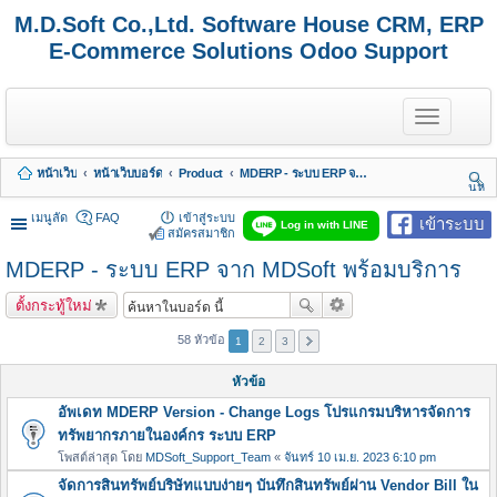
M.D.Soft Co.,Ltd. Software House CRM, ERP
E-Commerce Solutions Odoo Support
T
o
g
g
หน้าเว็บ
หน้าเว็บบอร์ด
Product
MDERP - ระบบ ERP จาก MDSoft พร้อมบริการ
l
นห
e
า
n
เมนูลัด
FAQ
เข้าสู่ระบบ
เข้าระบบ
Log in with LINE
a
สมัครสมาชิก
v
MDERP - ระบบ ERP จาก MDSoft พร้อมบริการ
i
g
a
ตั้งกระทู้ใหม่
t
i
58 หัวข้อ
1
2
3
o
n
หัวข้อ
อัพเดท MDERP Version - Change Logs โปรแกรมบริหารจัดการ
ทรัพยากรภายในองค์กร ระบบ ERP
โพสต์ล่าสุด โดย
MDSoft_Support_Team
«
จันทร์ 10 เม.ย. 2023 6:10 pm
จัดการสินทรัพย์บริษัทแบบง่ายๆ บันทึกสินทรัพย์ผ่าน Vendor Bill ใน