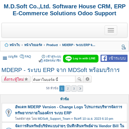
M.D.Soft Co.,Ltd. Software House CRM, ERP
E-Commerce Solutions Odoo Support
T
o
g
g
หน้าเว็บ
หน้าเว็บบอร์ด
Product
MDERP - ระบบ ERP จาก MDSoft พร้อมบริการ
l
นห
e
า
n
เมนูลัด
FAQ
เข้าสู่ระบบ
เข้าระบบ
Log in with LINE
a
สมัครสมาชิก
v
MDERP - ระบบ ERP จาก MDSoft พร้อมบริการ
i
g
a
ตั้งกระทู้ใหม่
t
i
58 หัวข้อ
1
2
3
o
n
หัวข้อ
อัพเดท MDERP Version - Change Logs โปรแกรมบริหารจัดการ
ทรัพยากรภายในองค์กร ระบบ ERP
โพสต์ล่าสุด โดย
MDSoft_Support_Team
«
จันทร์ 10 เม.ย. 2023 6:10 pm
จัดการสินทรัพย์บริษัทแบบง่ายๆ บันทึกสินทรัพย์ผ่าน Vendor Bill ใน