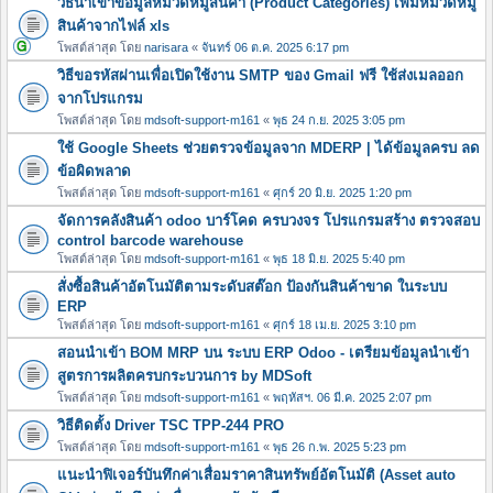
วิธีนำเข้าข้อมูลหมวดหมู่สินค้า (Product Categories) เพิ่มหมวดหมู
สินค้าจากไฟล์ xls
โพสต์ล่าสุด โดย
narisara
«
จันทร์ 06 ต.ค. 2025 6:17 pm
วิธีขอรหัสผ่านเพื่อเปิดใช้งาน SMTP ของ Gmail ฟรี ใช้ส่งเมลออก
จากโปรแกรม
โพสต์ล่าสุด โดย
mdsoft-support-m161
«
พุธ 24 ก.ย. 2025 3:05 pm
ใช้ Google Sheets ช่วยตรวจข้อมูลจาก MDERP | ได้ข้อมูลครบ ลด
ข้อผิดพลาด
โพสต์ล่าสุด โดย
mdsoft-support-m161
«
ศุกร์ 20 มิ.ย. 2025 1:20 pm
จัดการคลังสินค้า odoo บาร์โคด ครบวงจร โปรแกรมสร้าง ตรวจสอบ
control barcode warehouse
โพสต์ล่าสุด โดย
mdsoft-support-m161
«
พุธ 18 มิ.ย. 2025 5:40 pm
สั่งซื้อสินค้าอัตโนมัติตามระดับสต๊อก ป้องกันสินค้าขาด ในระบบ
ERP
โพสต์ล่าสุด โดย
mdsoft-support-m161
«
ศุกร์ 18 เม.ย. 2025 3:10 pm
สอนนำเข้า BOM MRP บน ระบบ ERP Odoo - เตรียมข้อมูลนำเข้า
สูตรการผลิตครบกระบวนการ by MDSoft
โพสต์ล่าสุด โดย
mdsoft-support-m161
«
พฤหัสฯ. 06 มี.ค. 2025 2:07 pm
วิธีติดตั้ง Driver TSC TPP-244 PRO
โพสต์ล่าสุด โดย
mdsoft-support-m161
«
พุธ 26 ก.พ. 2025 5:23 pm
แนะนำฟิเจอร์บันทึกค่าเสื่อมราคาสินทรัพย์อัตโนมัติ (Asset auto