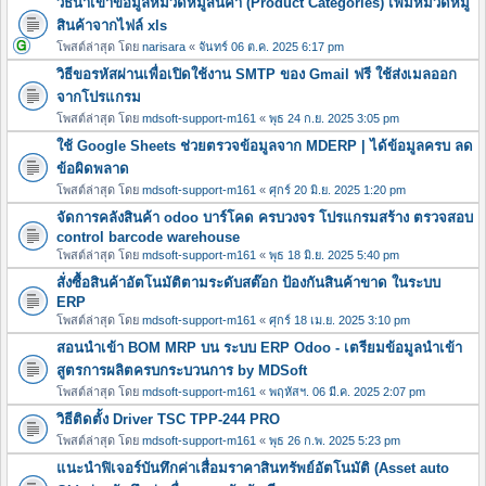
วิธีนำเข้าข้อมูลหมวดหมู่สินค้า (Product Categories) เพิ่มหมวดหมู
สินค้าจากไฟล์ xls
โพสต์ล่าสุด โดย
narisara
«
จันทร์ 06 ต.ค. 2025 6:17 pm
วิธีขอรหัสผ่านเพื่อเปิดใช้งาน SMTP ของ Gmail ฟรี ใช้ส่งเมลออก
จากโปรแกรม
โพสต์ล่าสุด โดย
mdsoft-support-m161
«
พุธ 24 ก.ย. 2025 3:05 pm
ใช้ Google Sheets ช่วยตรวจข้อมูลจาก MDERP | ได้ข้อมูลครบ ลด
ข้อผิดพลาด
โพสต์ล่าสุด โดย
mdsoft-support-m161
«
ศุกร์ 20 มิ.ย. 2025 1:20 pm
จัดการคลังสินค้า odoo บาร์โคด ครบวงจร โปรแกรมสร้าง ตรวจสอบ
control barcode warehouse
โพสต์ล่าสุด โดย
mdsoft-support-m161
«
พุธ 18 มิ.ย. 2025 5:40 pm
สั่งซื้อสินค้าอัตโนมัติตามระดับสต๊อก ป้องกันสินค้าขาด ในระบบ
ERP
โพสต์ล่าสุด โดย
mdsoft-support-m161
«
ศุกร์ 18 เม.ย. 2025 3:10 pm
สอนนำเข้า BOM MRP บน ระบบ ERP Odoo - เตรียมข้อมูลนำเข้า
สูตรการผลิตครบกระบวนการ by MDSoft
โพสต์ล่าสุด โดย
mdsoft-support-m161
«
พฤหัสฯ. 06 มี.ค. 2025 2:07 pm
วิธีติดตั้ง Driver TSC TPP-244 PRO
โพสต์ล่าสุด โดย
mdsoft-support-m161
«
พุธ 26 ก.พ. 2025 5:23 pm
แนะนำฟิเจอร์บันทึกค่าเสื่อมราคาสินทรัพย์อัตโนมัติ (Asset auto