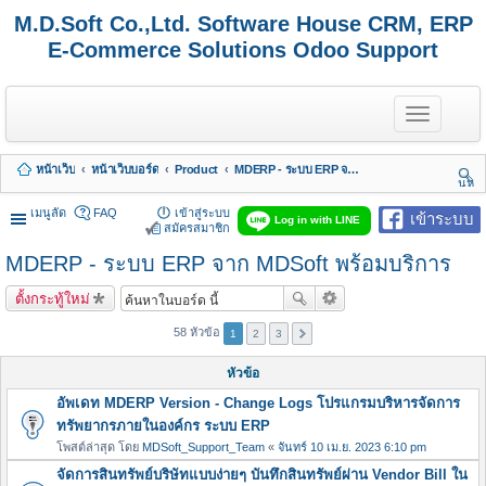
M.D.Soft Co.,Ltd. Software House CRM, ERP
E-Commerce Solutions Odoo Support
T
o
g
g
หน้าเว็บ
หน้าเว็บบอร์ด
Product
MDERP - ระบบ ERP จาก MDSoft พร้อมบริการ
l
นห
e
า
n
เมนูลัด
FAQ
เข้าสู่ระบบ
เข้าระบบ
Log in with LINE
a
สมัครสมาชิก
v
MDERP - ระบบ ERP จาก MDSoft พร้อมบริการ
i
g
a
ตั้งกระทู้ใหม่
t
i
58 หัวข้อ
1
2
3
o
n
หัวข้อ
อัพเดท MDERP Version - Change Logs โปรแกรมบริหารจัดการ
ทรัพยากรภายในองค์กร ระบบ ERP
โพสต์ล่าสุด โดย
MDSoft_Support_Team
«
จันทร์ 10 เม.ย. 2023 6:10 pm
จัดการสินทรัพย์บริษัทแบบง่ายๆ บันทึกสินทรัพย์ผ่าน Vendor Bill ใน