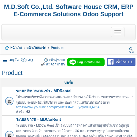
M.D.Soft Co.,Ltd. Software House CRM, ERP
E-Commerce Solutions Odoo Support
T
o
g
g
หน้าเว็บ
หน้าเว็บบอร์ด
Product
l
นห
e
า
n
เมนูลัด
FAQ
เข้าสู่ระบบ
เข้าระบบ
Log in with LINE
a
สมัครสมาชิก
v
Product
i
g
a
บอร์ด
t
ระบบบริหารงานเช่า - MDRental
i
o
โปรแกรมบริหารจัดการตลาดนัด ระบบบริหารงานใช้เช่า รองรับการเช่าหลากหลาย
n
รูปแบบ ระบบพร้อมให้บริการ และ พัฒนาส่วนเสริมได้ตามต้องการ
https://www.youtube.com/playlist?list=P ... yeyv0UQwZ4
หัวข้อ:
62
ระบบเช่ารถ - MDCarRent
ระบบเช่ารถ - MDCarRent เป็นระบบบริการหารงานสำหรับธุรกิจให้เช่ารถทุกรูป
แบบ รถยนค์ รถจัการยานยน รถอีวี รถกอล์ฟ และ การเช่าทุกรูปแบบรบบมีความ
ยืดหยุ่น รองรับตั้งแต่จัดการฐานข้อมูลลูกค้า จนถึงออกใบเสร็จ รายงานภาษี รายได้