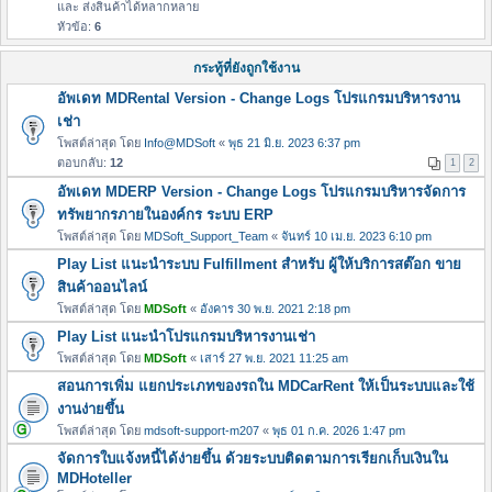
และ ส่งสินค้าได้หลากหลาย
หัวข้อ:
6
กระทู้ที่ยังถูกใช้งาน
อัพเดท MDRental Version - Change Logs โปรแกรมบริหารงาน
เช่า
โพสต์ล่าสุด โดย
Info@MDSoft
«
พุธ 21 มิ.ย. 2023 6:37 pm
ตอบกลับ:
12
1
2
อัพเดท MDERP Version - Change Logs โปรแกรมบริหารจัดการ
ทรัพยากรภายในองค์กร ระบบ ERP
โพสต์ล่าสุด โดย
MDSoft_Support_Team
«
จันทร์ 10 เม.ย. 2023 6:10 pm
Play List แนะนำระบบ Fulfillment สำหรับ ผู้ให้บริการสต๊อก ขาย
สินค้าออนไลน์
โพสต์ล่าสุด โดย
MDSoft
«
อังคาร 30 พ.ย. 2021 2:18 pm
Play List แนะนำโปรแกรมบริหารงานเช่า
โพสต์ล่าสุด โดย
MDSoft
«
เสาร์ 27 พ.ย. 2021 11:25 am
สอนการเพิ่ม แยกประเภทของรถใน MDCarRent ให้เป็นระบบและใช้
งานง่ายขึ้น
โพสต์ล่าสุด โดย
mdsoft-support-m207
«
พุธ 01 ก.ค. 2026 1:47 pm
จัดการใบแจ้งหนี้ได้ง่ายขึ้น ด้วยระบบติดตามการเรียกเก็บเงินใน
MDHoteller