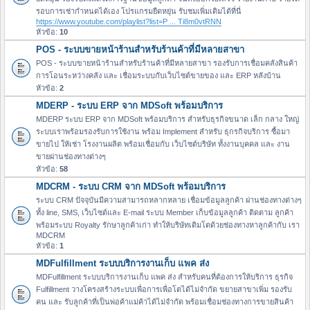
รอบการเช่ากำหนดได้เอง โปรแกรมยืดหยุ่น รับชมเพิ่มเติมได้ที่นี่
https://www.youtube.com/playlist?list=P ... Ti8m0vtRNN
หัวข้อ:
10
POS - ระบบขายหน้าร้านสำหรับร้านค้าที่มีหลายสาขา
POS - ระบบขายหน้าร้านสำหรับร้านค้าที่มีหลายสาขา รองรับการเชื่อมคลังสินค้า
การโอนระหว่างคลัง และ เชื่อมระบบกับเว็บไซต์ขายของ และ ERP หลังบ้าน
หัวข้อ:
2
MDERP - ระบบ ERP จาก MDSoft พร้อมบริการ
MDERP ระบบ ERP จาก MDSoft พร้อมบริการ สำหรับธุรกิจขนาด เล็ก กลาง ใหญ่
ระบบเราพร้อมรองรับการใช้งาน พร้อม Implement สำหรับ ธุกรกิจบริการ ซื้อมา
ขายไป ให้เช่า โรงงานผลิต พร้อมเชื่อมกับ เว็บไซต์บริษัท ทั้งงานบุคคล และ งาน
ขายผ่านช่องทางต่างๆ
หัวข้อ:
58
MDCRM - ระบบ CRM จาก MDSoft พร้อมบริการ
ระบบ CRM ปัจจุบันมีความสามารถหลากหลาย เชื่อมข้อมูลลูกค้า ผ่านช่องทางต่างๆ
ทั้ง line, SMS, เว็บไซต์และ E-mail ระบบ Member เก็บข้อมูลลูกค้า ติดตาม ลูกค้า
พร้อมระบบ Royalty รักษาลูกค้าเก่า ทำให้บริษัทเติมโตด้วยช่องทางหาลูกค้ากับ เรา
MDCRM
หัวข้อ:
1
MDFulfillment ระบบบริการงานเก็บ แพค ส่ง
MDFulfillment ระบบบริการงานเก็บ แพค ส่ง สำหรับคนที่ต้องการให้บริการ ธุรกิจ
Fulfillment วางโครงสร้างระบบเพื่อการเพื่อโตได้ไม่จำกัด ขยายสาขาเพิ่ม รองรับ
คน และ รับลูกค้าที่เป็นพ่อค้าแม่ค้าได้ไม่จำกัด พร้อมเชื่อมช่องทางการขายสินค้า