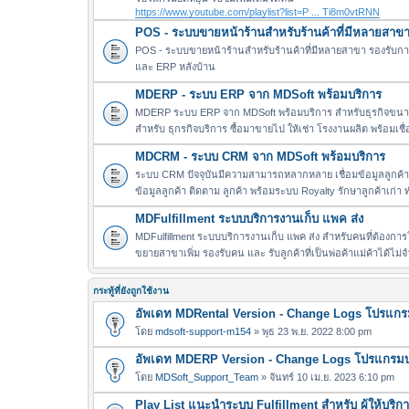
https://www.youtube.com/playlist?list=P ... Ti8m0vtRNN
POS - ระบบขายหน้าร้านสำหรับร้านค้าที่มีหลายสาข
POS - ระบบขายหน้าร้านสำหรับร้านค้าที่มีหลายสาขา รองรับการ
และ ERP หลังบ้าน
MDERP - ระบบ ERP จาก MDSoft พร้อมบริการ
MDERP ระบบ ERP จาก MDSoft พร้อมบริการ สำหรับธุรกิจขนาด 
สำหรับ ธุกรกิจบริการ ซื้อมาขายไป ให้เช่า โรงงานผลิต พร้อมเชื
MDCRM - ระบบ CRM จาก MDSoft พร้อมบริการ
ระบบ CRM ปัจจุบันมีความสามารถหลากหลาย เชื่อมข้อมูลลูกค้า ผ
ข้อมูลลูกค้า ติดตาม ลูกค้า พร้อมระบบ Royalty รักษาลูกค้าเก่
MDFulfillment ระบบบริการงานเก็บ แพค ส่ง
MDFulfillment ระบบบริการงานเก็บ แพค ส่ง สำหรับคนที่ต้องการให
ขยายสาขาเพิ่ม รองรับคน และ รับลูกค้าที่เป็นพ่อค้าแม่ค้าได้ไม
กระทู้ที่ยังถูกใช้งาน
อัพเดท MDRental Version - Change Logs โปรแกร
โดย
mdsoft-support-m154
» พุธ 23 พ.ย. 2022 8:00 pm
อัพเดท MDERP Version - Change Logs โปรแกรมบ
โดย
MDSoft_Support_Team
» จันทร์ 10 เม.ย. 2023 6:10 pm
Play List แนะนำระบบ Fulfillment สำหรับ ผู้ให้บริ