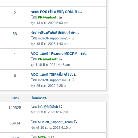
ม
อ
ล่
ค
ระบบ POS เชื่อม ERP, CRM, ค้า…
2
า
ว
โดย
PR@mdsoft
สุ
า
ดู
พุธ 13 พ.ค. 2020 5:03 pm
ด
ม
ข้
ล่
อ
จัดการสินทรัพย์บริษัทแบบง่ายๆ…
58
า
ค
โดย
mdsoft-support-m207
ดู
สุ
ว
พุธ 18 มี.ค. 2026 1:43 pm
ข้
ด
า
อ
VDO แนะนำ Feature MDCRM - ระบ…
1
ม
ค
โดย
PR@mdsoft
ล่
ดู
ว
ศุกร์ 18 มิ.ย. 2021 4:45 am
า
ข้
า
สุ
อ
VDO แนะนำวิธีติดตั้งเครื่องปร…
6
ม
ด
ค
โดย
mdsoft-support-m161
ล่
ดู
ว
พุธ 26 ต.ค. 2022 4:28 pm
า
ข้
า
สุ
อ
ม
ด
แสดง
โพสต์ล่าสุด
ค
ล่
ว
โดย
Info@MDSoft
140525
า
ดู
า
พุธ 21 มิ.ย. 2023 6:37 pm
สุ
ข้
ม
ด
อ
โดย
MDSoft_Support_Team
65434
ล่
ดู
ค
จันทร์ 10 เม.ย. 2023 6:10 pm
า
ข้
ว
สุ
อ
โดย
MDSoft