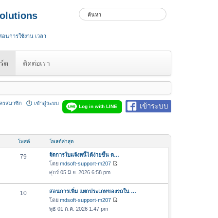
olutions
 สอนการใช้งาน เวลา
ร์ด
ติดต่อเรา
ัครสมาชิก
เข้าสู่ระบบ
เข้าระบบ
Log in with LINE
โพสต์
โพสต์ล่าสุด
จัดการใบแจ้งหนี้ได้ง่ายขึ้น ด…
79
โดย
mdsoft-support-m207
ดู
ศุกร์ 05 มิ.ย. 2026 6:58 pm
ข้
อ
สอนการเพิ่ม แยกประเภทของรถใน …
10
ค
โดย
mdsoft-support-m207
ว
ดู
พุธ 01 ก.ค. 2026 1:47 pm
า
ข้