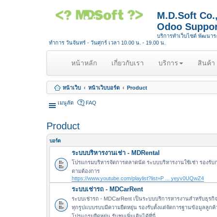
M.D.Soft Co
Odoo Suppor
บริการทำเว็บไซต์ พัฒนา
ทำการ วันจันทร์ - วันศุกร์ เวลา 10.00 น. - 19.00 น.
(
หน้าหลัก
เกี่ยวกับเรา
บริการ
สินค้า
c
u
หน้าเว็บ
หน้าเว็บบอร์ด
Product
r
r
เมนูลัด
FAQ
e
n
Product
t
)
บอร์ด
ระบบบริหารงานเช่า - MDRental
โปรแกรมบริหารจัดการตลาดนัด ระบบบริหารงานใช้เช่า รองรับ
ตามต้องการ
https://www.youtube.com/playlist?list=P ... yeyv0UQwZ4
ระบบเช่ารถ - MDCarRent
ระบบเช่ารถ - MDCarRent เป็นระบบบริการหารงานสำหรับธุรกิจใ
ทุกรูปแบบรบบมีความยืดหยุ่น รองรับตั้งแต่จัดการฐานข้อมูลลูก
โปรแกรมยืดหยุ่น รับชมเพิ่มเติมได้ที่นี่