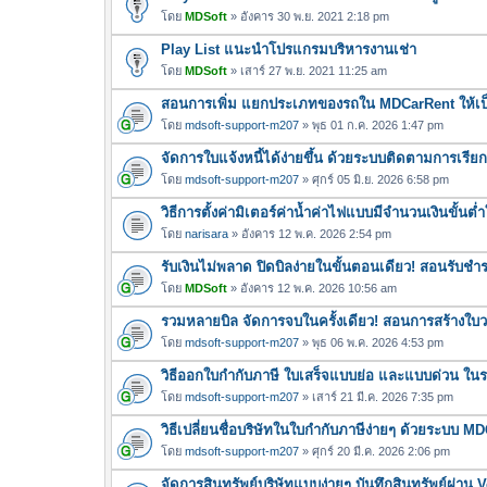
โดย
MDSoft
» อังคาร 30 พ.ย. 2021 2:18 pm
Play List แนะนำโปรแกรมบริหารงานเช่า
โดย
MDSoft
» เสาร์ 27 พ.ย. 2021 11:25 am
สอนการเพิ่ม แยกประเภทของรถใน MDCarRent ให้เป็
โดย
mdsoft-support-m207
» พุธ 01 ก.ค. 2026 1:47 pm
จัดการใบแจ้งหนี้ได้ง่ายขึ้น ด้วยระบบติดตามการเรีย
โดย
mdsoft-support-m207
» ศุกร์ 05 มิ.ย. 2026 6:58 pm
วิธีการตั้งค่ามิเตอร์ค่าน้ำค่าไฟแบบมีจำนวนเงินขั้น
โดย
narisara
» อังคาร 12 พ.ค. 2026 2:54 pm
รับเงินไม่พลาด ปิดบิลง่ายในขั้นตอนเดียว! สอนรับช
โดย
MDSoft
» อังคาร 12 พ.ค. 2026 10:56 am
รวมหลายบิล จัดการจบในครั้งเดียว! สอนการสร้างใบว
โดย
mdsoft-support-m207
» พุธ 06 พ.ค. 2026 4:53 pm
วิธีออกใบกำกับภาษี ใบเสร็จแบบย่อ และแบบด่วน ใ
โดย
mdsoft-support-m207
» เสาร์ 21 มี.ค. 2026 7:35 pm
วิธีเปลี่ยนชื่อบริษัทในใบกำกับภาษีง่ายๆ ด้วยระบบ M
โดย
mdsoft-support-m207
» ศุกร์ 20 มี.ค. 2026 2:06 pm
จัดการสินทรัพย์บริษัทแบบง่ายๆ บันทึกสินทรัพย์ผ่า