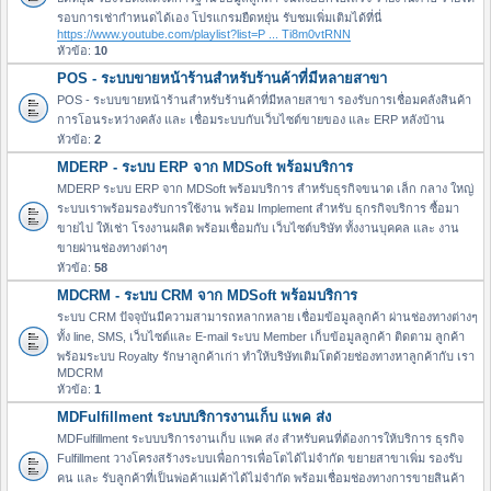
รอบการเช่ากำหนดได้เอง โปรแกรมยืดหยุ่น รับชมเพิ่มเติมได้ที่นี่
https://www.youtube.com/playlist?list=P ... Ti8m0vtRNN
หัวข้อ:
10
POS - ระบบขายหน้าร้านสำหรับร้านค้าที่มีหลายสาขา
POS - ระบบขายหน้าร้านสำหรับร้านค้าที่มีหลายสาขา รองรับการเชื่อมคลังสินค้า
การโอนระหว่างคลัง และ เชื่อมระบบกับเว็บไซต์ขายของ และ ERP หลังบ้าน
หัวข้อ:
2
MDERP - ระบบ ERP จาก MDSoft พร้อมบริการ
MDERP ระบบ ERP จาก MDSoft พร้อมบริการ สำหรับธุรกิจขนาด เล็ก กลาง ใหญ่
ระบบเราพร้อมรองรับการใช้งาน พร้อม Implement สำหรับ ธุกรกิจบริการ ซื้อมา
ขายไป ให้เช่า โรงงานผลิต พร้อมเชื่อมกับ เว็บไซต์บริษัท ทั้งงานบุคคล และ งาน
ขายผ่านช่องทางต่างๆ
หัวข้อ:
58
MDCRM - ระบบ CRM จาก MDSoft พร้อมบริการ
ระบบ CRM ปัจจุบันมีความสามารถหลากหลาย เชื่อมข้อมูลลูกค้า ผ่านช่องทางต่างๆ
ทั้ง line, SMS, เว็บไซต์และ E-mail ระบบ Member เก็บข้อมูลลูกค้า ติดตาม ลูกค้า
พร้อมระบบ Royalty รักษาลูกค้าเก่า ทำให้บริษัทเติมโตด้วยช่องทางหาลูกค้ากับ เรา
MDCRM
หัวข้อ:
1
MDFulfillment ระบบบริการงานเก็บ แพค ส่ง
MDFulfillment ระบบบริการงานเก็บ แพค ส่ง สำหรับคนที่ต้องการให้บริการ ธุรกิจ
Fulfillment วางโครงสร้างระบบเพื่อการเพื่อโตได้ไม่จำกัด ขยายสาขาเพิ่ม รองรับ
คน และ รับลูกค้าที่เป็นพ่อค้าแม่ค้าได้ไม่จำกัด พร้อมเชื่อมช่องทางการขายสินค้า