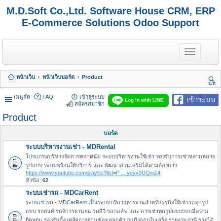
M.D.Soft Co.,Ltd. Software House CRM, ERP
E-Commerce Solutions Odoo Support
T
o
g
g
หน้าเว็บ
หน้าเว็บบอร์ด
Product
l
นห
e
า
n
เมนูลัด
FAQ
เข้าสู่ระบบ
เข้าระบบ
Log in with LINE
a
สมัครสมาชิก
v
Product
i
g
a
บอร์ด
t
ระบบบริหารงานเช่า - MDRental
i
o
โปรแกรมบริหารจัดการตลาดนัด ระบบบริหารงานใช้เช่า รองรับการเช่าหลากหลาย
n
รูปแบบ ระบบพร้อมให้บริการ และ พัฒนาส่วนเสริมได้ตามต้องการ
https://www.youtube.com/playlist?list=P ... yeyv0UQwZ4
หัวข้อ:
62
ระบบเช่ารถ - MDCarRent
ระบบเช่ารถ - MDCarRent เป็นระบบบริการหารงานสำหรับธุรกิจให้เช่ารถทุกรูป
แบบ รถยนค์ รถจัการยานยน รถอีวี รถกอล์ฟ และ การเช่าทุกรูปแบบรบบมีความ
ยืดหยุ่น รองรับตั้งแต่จัดการฐานข้อมูลลูกค้า จนถึงออกใบเสร็จ รายงานภาษี รายได้