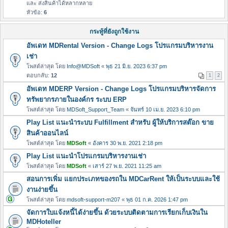
และ ส่งสินค้าได้หลากหลาย
หัวข้อ:
6
กระทู้ที่ยังถูกใช้งาน
อัพเดท MDRental Version - Change Logs โปรแกรมบริหารงาน
เช่า
โพสต์ล่าสุด โดย
Info@MDSoft
«
พุธ 21 มิ.ย. 2023 6:37 pm
ตอบกลับ:
12
1
2
อัพเดท MDERP Version - Change Logs โปรแกรมบริหารจัดการ
ทรัพยากรภายในองค์กร ระบบ ERP
โพสต์ล่าสุด โดย
MDSoft_Support_Team
«
จันทร์ 10 เม.ย. 2023 6:10 pm
Play List แนะนำระบบ Fulfillment สำหรับ ผู้ให้บริการสต๊อก ขาย
สินค้าออนไลน์
โพสต์ล่าสุด โดย
MDSoft
«
อังคาร 30 พ.ย. 2021 2:18 pm
Play List แนะนำโปรแกรมบริหารงานเช่า
โพสต์ล่าสุด โดย
MDSoft
«
เสาร์ 27 พ.ย. 2021 11:25 am
สอนการเพิ่ม แยกประเภทของรถใน MDCarRent ให้เป็นระบบและใช้
งานง่ายขึ้น
โพสต์ล่าสุด โดย
mdsoft-support-m207
«
พุธ 01 ก.ค. 2026 1:47 pm
จัดการใบแจ้งหนี้ได้ง่ายขึ้น ด้วยระบบติดตามการเรียกเก็บเงินใน
MDHoteller