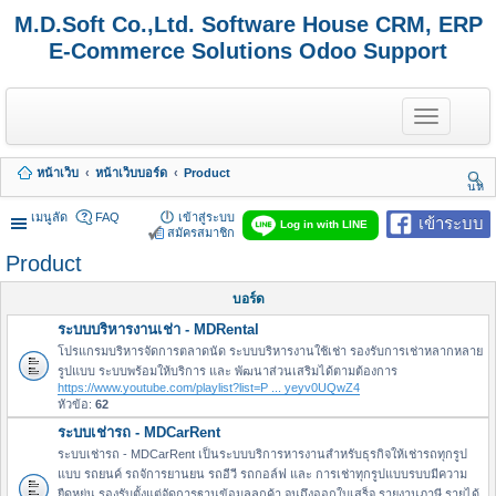
M.D.Soft Co.,Ltd. Software House CRM, ERP
E-Commerce Solutions Odoo Support
T
o
g
g
หน้าเว็บ
หน้าเว็บบอร์ด
Product
l
นห
e
า
n
เมนูลัด
FAQ
เข้าสู่ระบบ
เข้าระบบ
Log in with LINE
a
สมัครสมาชิก
v
Product
i
g
a
บอร์ด
t
ระบบบริหารงานเช่า - MDRental
i
o
โปรแกรมบริหารจัดการตลาดนัด ระบบบริหารงานใช้เช่า รองรับการเช่าหลากหลาย
n
รูปแบบ ระบบพร้อมให้บริการ และ พัฒนาส่วนเสริมได้ตามต้องการ
https://www.youtube.com/playlist?list=P ... yeyv0UQwZ4
หัวข้อ:
62
ระบบเช่ารถ - MDCarRent
ระบบเช่ารถ - MDCarRent เป็นระบบบริการหารงานสำหรับธุรกิจให้เช่ารถทุกรูป
แบบ รถยนค์ รถจัการยานยน รถอีวี รถกอล์ฟ และ การเช่าทุกรูปแบบรบบมีความ
ยืดหยุ่น รองรับตั้งแต่จัดการฐานข้อมูลลูกค้า จนถึงออกใบเสร็จ รายงานภาษี รายได้