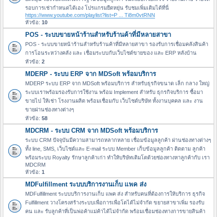
รอบการเช่ากำหนดได้เอง โปรแกรมยืดหยุ่น รับชมเพิ่มเติมได้ที่นี่
https://www.youtube.com/playlist?list=P ... Ti8m0vtRNN
หัวข้อ:
10
POS - ระบบขายหน้าร้านสำหรับร้านค้าที่มีหลายสาขา
POS - ระบบขายหน้าร้านสำหรับร้านค้าที่มีหลายสาขา รองรับการเชื่อมคลังสินค้า
การโอนระหว่างคลัง และ เชื่อมระบบกับเว็บไซต์ขายของ และ ERP หลังบ้าน
หัวข้อ:
2
MDERP - ระบบ ERP จาก MDSoft พร้อมบริการ
MDERP ระบบ ERP จาก MDSoft พร้อมบริการ สำหรับธุรกิจขนาด เล็ก กลาง ใหญ่
ระบบเราพร้อมรองรับการใช้งาน พร้อม Implement สำหรับ ธุกรกิจบริการ ซื้อมา
ขายไป ให้เช่า โรงงานผลิต พร้อมเชื่อมกับ เว็บไซต์บริษัท ทั้งงานบุคคล และ งาน
ขายผ่านช่องทางต่างๆ
หัวข้อ:
58
MDCRM - ระบบ CRM จาก MDSoft พร้อมบริการ
ระบบ CRM ปัจจุบันมีความสามารถหลากหลาย เชื่อมข้อมูลลูกค้า ผ่านช่องทางต่างๆ
ทั้ง line, SMS, เว็บไซต์และ E-mail ระบบ Member เก็บข้อมูลลูกค้า ติดตาม ลูกค้า
พร้อมระบบ Royalty รักษาลูกค้าเก่า ทำให้บริษัทเติมโตด้วยช่องทางหาลูกค้ากับ เรา
MDCRM
หัวข้อ:
1
MDFulfillment ระบบบริการงานเก็บ แพค ส่ง
MDFulfillment ระบบบริการงานเก็บ แพค ส่ง สำหรับคนที่ต้องการให้บริการ ธุรกิจ
Fulfillment วางโครงสร้างระบบเพื่อการเพื่อโตได้ไม่จำกัด ขยายสาขาเพิ่ม รองรับ
คน และ รับลูกค้าที่เป็นพ่อค้าแม่ค้าได้ไม่จำกัด พร้อมเชื่อมช่องทางการขายสินค้า