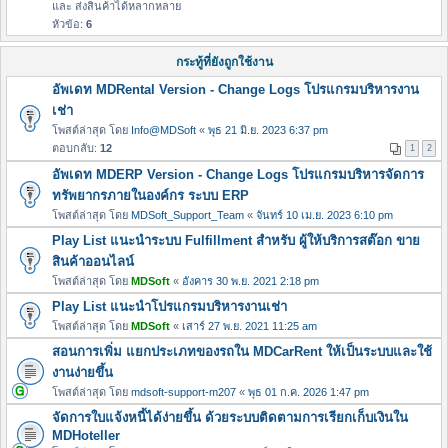
และ ส่งสินค้าได้หลากหลาย
หัวข้อ:
6
กระทู้ที่ยังถูกใช้งาน
อัพเดท MDRental Version - Change Logs โปรแกรมบริหารงาน
เช่า
โพสต์ล่าสุด โดย
Info@MDSoft
«
พุธ 21 มิ.ย. 2023 6:37 pm
ตอบกลับ:
12
1
2
อัพเดท MDERP Version - Change Logs โปรแกรมบริหารจัดการ
ทรัพยากรภายในองค์กร ระบบ ERP
โพสต์ล่าสุด โดย
MDSoft_Support_Team
«
จันทร์ 10 เม.ย. 2023 6:10 pm
Play List แนะนำระบบ Fulfillment สำหรับ ผู้ให้บริการสต๊อก ขาย
สินค้าออนไลน์
โพสต์ล่าสุด โดย
MDSoft
«
อังคาร 30 พ.ย. 2021 2:18 pm
Play List แนะนำโปรแกรมบริหารงานเช่า
โพสต์ล่าสุด โดย
MDSoft
«
เสาร์ 27 พ.ย. 2021 11:25 am
สอนการเพิ่ม แยกประเภทของรถใน MDCarRent ให้เป็นระบบและใช้
งานง่ายขึ้น
โพสต์ล่าสุด โดย
mdsoft-support-m207
«
พุธ 01 ก.ค. 2026 1:47 pm
จัดการใบแจ้งหนี้ได้ง่ายขึ้น ด้วยระบบติดตามการเรียกเก็บเงินใน
MDHoteller